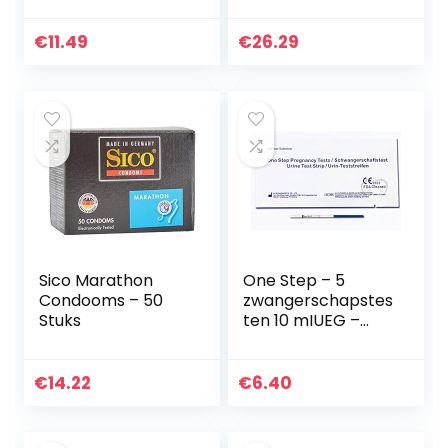
Punk Body Piercing
tool huishoudelijke
Sieraden Roze
links teststrips
€
11.49
€
26.29
voor
onmiskenbaar…
Sico Marathon
One Step – 5
Condooms – 50
zwangerschapstes
Stuks
ten 10 mIUEG –
voordelig formaat
van 2,5 mm.
€
14.22
€
6.40