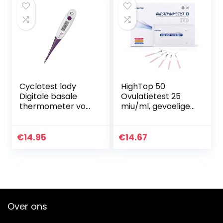
Cyclotest lady
HighTop 50
Digitale basale
Ovulatietest 25
thermometer voor
miu/ml, gevoelige
cycluscontrole
ijssprong
vruchtbaarheidvo
orspelling urine
€
14.95
€
14.67
teststrips
Over ons