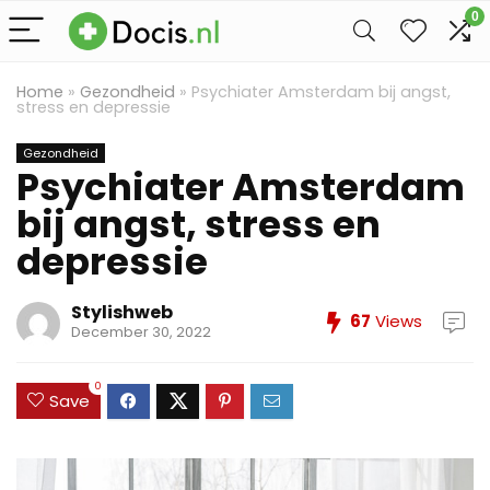
0
Home
»
Gezondheid
»
Psychiater Amsterdam bij angst,
stress en depressie
Gezondheid
Psychiater Amsterdam
bij angst, stress en
depressie
Stylishweb
67
Views
December 30, 2022
0
Save