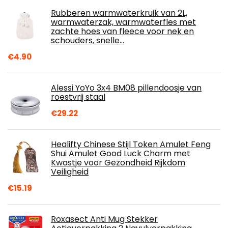
Rubberen warmwaterkruik van 2L,
warmwaterzak, warmwaterfles met
zachte hoes van fleece voor nek en
schouders, snelle…
€
4.90
Alessi YoYo 3х4 BM08 pillendoosje van
roestvrij staal
€
29.22
Healifty Chinese Stijl Token Amulet Feng
Shui Amulet Good Luck Charm met
Kwastje voor Gezondheid Rijkdom
Veiligheid
€
15.19
Roxasect Anti Mug Stekker