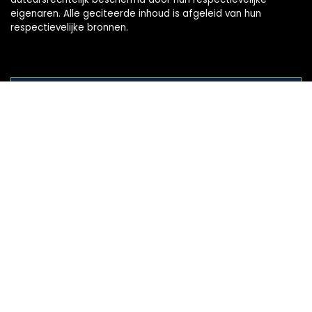
eigenaren. Alle geciteerde inhoud is afgeleid van hun
respectievelijke bronnen.
WORD LID VAN ONZE MAILLIJST VOOR BEST
Aanbiedingen
Snelle links
Home