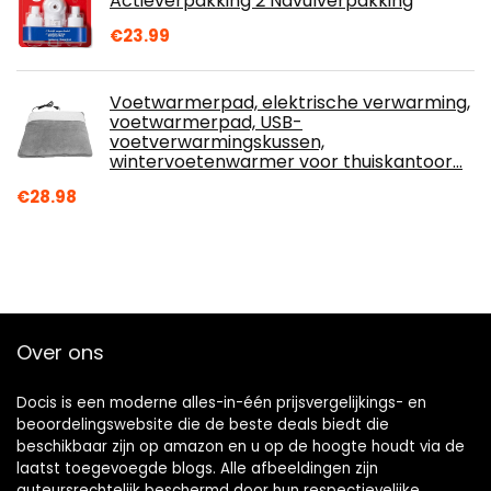
Actieverpakking 2 Navulverpakking
€
23.99
Voetwarmerpad, elektrische verwarming,
voetwarmerpad, USB-
voetverwarmingskussen,
wintervoetenwarmer voor thuiskantoor…
€
28.98
Over ons
Docis is een moderne alles-in-één prijsvergelijkings- en
beoordelingswebsite die de beste deals biedt die
beschikbaar zijn op amazon en u op de hoogte houdt via de
laatst toegevoegde blogs. Alle afbeeldingen zijn
auteursrechtelijk beschermd door hun respectievelijke