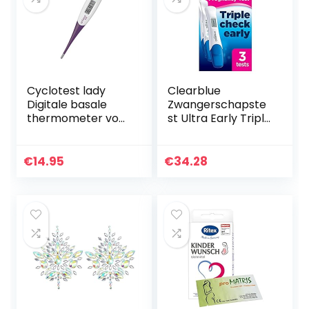
Cyclotest lady
Clearblue
Digitale basale
Zwangerschapste
thermometer voor
st Ultra Early Triple
cycluscontrole
Check, set met 3
tests
€
14.95
€
34.28