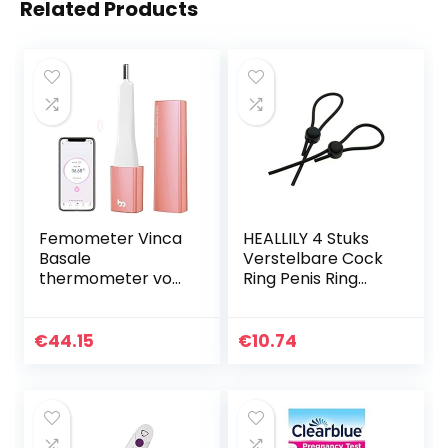
Related Products
Femometer Vinca
HEALLILY 4 Stuks
Basale
Verstelbare Cock
thermometer voor
Ring Penis Ring
ijssprong en
Cock Ties Soft
cycluscontrole,
Cockring
digitale Bluetooth
Elektronische
€
44.15
€
10.74
vruchtbaarheidsth
Silicone Penis
ermometer voor…
Sleeve Ring…