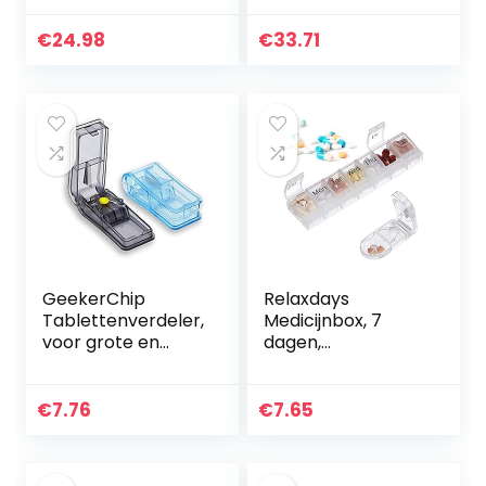
gedetailleerde
voor envelop
instructies, 100
bruiloft lakzegel
€
24.98
€
33.71
gaten, gebruik met
oude zegellak 800
lege gelatine of…
stks…
GeekerChip
Relaxdays
Tablettenverdeler,
Medicijnbox, 7
voor grote en
dagen,
kleine tabletten,
tablettensnijder,
medicijnverdeler
thuis, onderweg,
met opbergvak,
wekelijkse
€
7.76
€
7.65
verdeelt pillen
pillendoos,
precies…
transparant/zwart