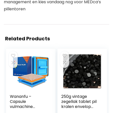
management en kies vandaag nog voor MEDca’s
pillentoren
Related Products
Wananfu –
250g vintage
Capsule
zegellak tablet pil
vulmachine
kralen envelop
grootte 0 met
lakzegel sticks