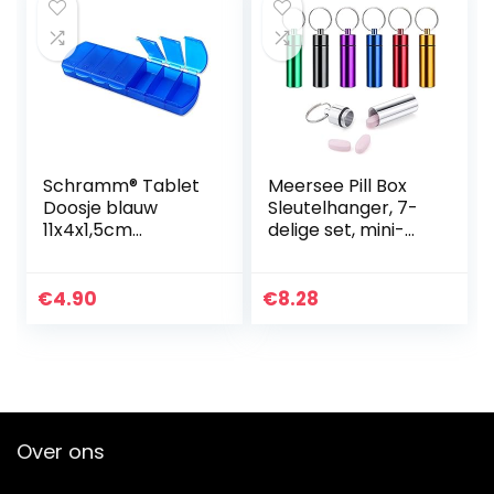
Schramm® Tablet
Meersee Pill Box
Doosje blauw
Sleutelhanger, 7-
11x4x1,5cm
delige set, mini-
Pillendoosje
capsule,
pillendoos,
metalen
€
4.90
€
8.28
pillendoos,
tablettenbox,
sleutelhanger…
Over ons