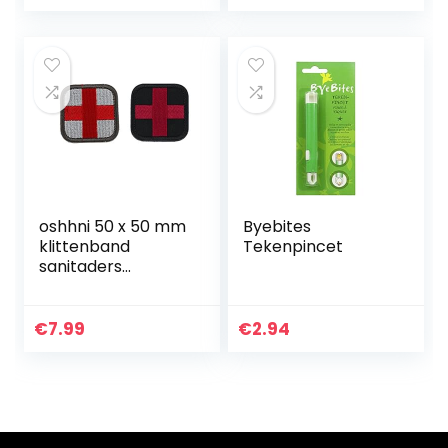
kamperen, reizen,
sport…
oshhni 50 x 50 mm
Byebites
klittenband
Tekenpincet
sanitaders
eerstehulppatch
van het rode kruis
voor
€
7.99
€
2.94
kledingdecoratie