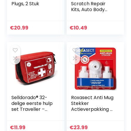
Plugs, 2 Stuk
Scratch Repair
Kits, Auto Body
Compound Care
Set, Auto
Accessories Fix It
€
20.99
€
10.49
Car Wax, Car
Scratch Repair…
Selldorado® 32-
Roxasect Anti Mug
delige eerste hulp
Stekker
set Traveller –
Actieverpakking 2
eerste hulp set
Navulverpakking
ideaal voor
outdoor, fiets
€
11.99
€
23.99