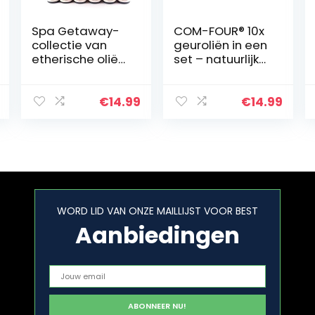
Spa Getaway-
COM-FOUR® 10x
collectie van
geuroliën in een
etherische oliën
set – natuurlijke
Zes 10 ml glazen
kamergeur –
pipetdruppelfles
geurolie voor
sen 100% pure
geurverspreider
€
14.99
€
14.99
bergamot,
s,
kamille, salie…
luchtverfrissers…
WORD LID VAN ONZE MAILLIJST VOOR BEST
Aanbiedingen