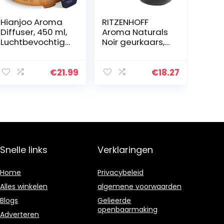
Hianjoo Aroma
RITZENHOFF
Diffuser, 450 ml,
Aroma Naturals
Luchtbevochtige
Noir geurkaars,
r met Timer,
Mimosa &
Ultrasone
Cardamom, in
Aromatherapie
geschenkverpak
€
21.99
€
18.27
Diffuser, Led
king
met 7 Kleuren,
voor…
Snelle links
Verklaringen
Home
Privacybeleid
Alles winkelen
algemene voorwaarden
Blogs
Gelieerde
openbaarmaking
Adverteren