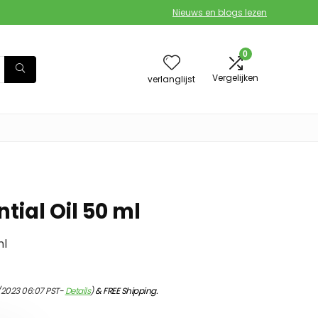
Nieuws en blogs lezen
0
Vergelijken
verlanglijst
tial Oil 50 ml
ml
/2023 06:07 PST-
Details
)
&
FREE Shipping
.