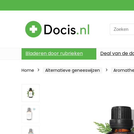
Search
for:
Bladeren door rubrieken
Deal van de d
Home
Alternatieve geneeswijzen
Aromathe