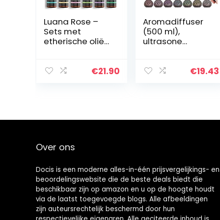
Luana Rose –
Aromadiffuser
Sets met
(500 ml),
etherische oliën
ultrasone
– 100%
bevochtiger,
veganistisch en
etherische oliën
natuurlijk – 12x
diffuser met
€
21.90
€
19.43
Aroma-oliën
ledverlichting en
voor diffuser –
waterloze
Pure aroma…
automatische…
Over ons
Docis is een moderne alles-in-één prijsvergelijkings- en
beoordelingswebsite die de beste deals biedt die
beschikbaar zijn op amazon en u op de hoogte houdt
via de laatst toegevoegde blogs. Alle afbeeldingen
zijn auteursrechtelijk beschermd door hun
respectievelijke eigenaren. Alle geciteerde inhoud is