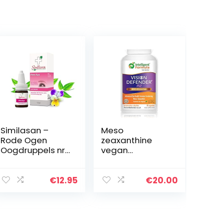
Similasan –
Meso
Rode Ogen
zeaxanthine
Oogdruppels nr
vegan
1. – Kalmeert
oogsupplement:
Rode en
VISION DEFENDER
Branderige
MZ –
€
12.95
€
20.00
Ogen – Helpt bij
bescherming en
Verkoudheid of
verbetering van
Griep – Snel en…
de gezondheid
van het oog en…