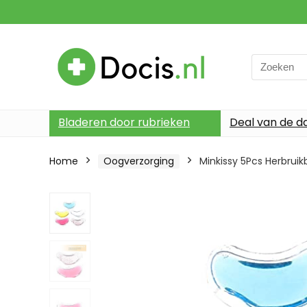
Search
for:
Bladeren door rubrieken
Deal van de d
Home
Oogverzorging
Minkissy 5Pcs Herbrui