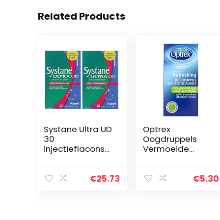
Related Products
Systane Ultra UD
Optrex
30
Oogdruppels
injectieflacons
Vermoeide
BULK KOOP 2
ogen – 10 ml
dozen (60
injectieflacons
€
25.73
€
5.30
totaal)