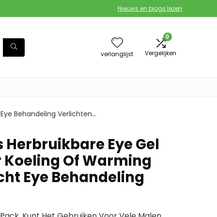
Nieuws en blogs lezen
0
Vergelijken
verlanglijst
 Eye Behandeling Verlichten…
s Herbruikbare Eye Gel
r Koeling Of Warming
cht Eye Behandeling
 Pack, Kunt Het Gebruiken Voor Vele Malen.