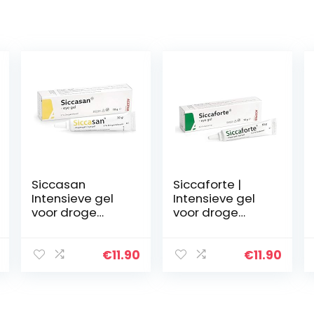
Siccasan
Siccaforte |
Intensieve gel
Intensieve gel
voor droge
voor droge
ogen met
ogen met
carbomeer en
carbomeer |
dexpanthenol |
Glad,
€
11.90
€
11.90
Bevochtingsmid
bevochtigend
del voor het
en helend voor
hoornvlies en de
frisse ogen |
ogen…
Kalmeert…