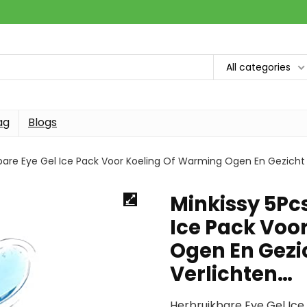
All categories
ag
Blogs
kbare Eye Gel Ice Pack Voor Koeling Of Warming Ogen En Gezicht
Minkissy 5Pc
Ice Pack Voo
Ogen En Gezi
Verlichten…
Herbruikbare Eye Gel Ice