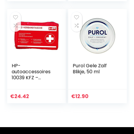
Verzacht en…
sport…
HP-
Purol Gele Zalf
autoaccessoires
Blikje, 50 ml
10039 KFZ –
verbandtas in rood
– minimale
houdbaarheid min.
€
24.42
€
12.90
4 jaar