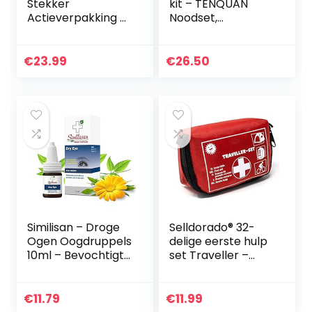
Stekker
kit – TENQUAN
Actieverpakking 2
Noodset,
Navulverpakking
Reddingstas met
Noodfoliedeken
Geschikt voor
€
23.99
€
26.50
Thuisauto Kantoor
Caravan
Camping…
Similisan – Droge
Selldorado® 32-
Ogen Oogdruppels
delige eerste hulp
10ml – Bevochtigt
set Traveller –
en Vermindert
eerste hulp set
Irriatie bij Droge
ideaal voor
Ogen –
outdoor, fiets
€
11.79
€
11.99
Hydrateert,
kamperen, reizen,