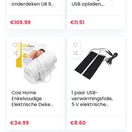
onderdeken UB 90,
USB opladen,
soepele
gewassen
elektrische
lichtgewicht
onderdeken, twee
zwarte stoffen
€
109.99
€
11.51
apart instelbare
verwarming,
temperatuurzones
draagbaar
praktisch voor
lumbale…
Cosi Home
1 paar USB-
Enkelvoudige
verwarmingsfolie,
Elektrische Deken
5 V elektrische
150 x 80 cm –
verwarmingsfolie-
Premium
verwarmingspads
Elektrische
voor het
€
34.99
€
8.60
Onderdeken met
verwarmen van de