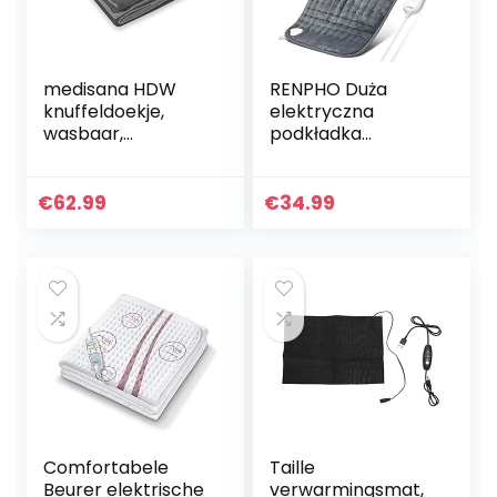
medisana HDW
RENPHO Duża
knuffeldoekje,
elektryczna
wasbaar,
podkładka
knuffeldoekje met
grzewcza do
automatische
łagodzenia bólu
uitschakeling, 4
pleców, ultra-
€
62.99
€
34.99
temperatuurnivea
miękka podkładka
us, 180 x 130 cm, 2…
grzewcza z 3
poziomami…
Comfortabele
Taille
Beurer elektrische
verwarmingsmat,