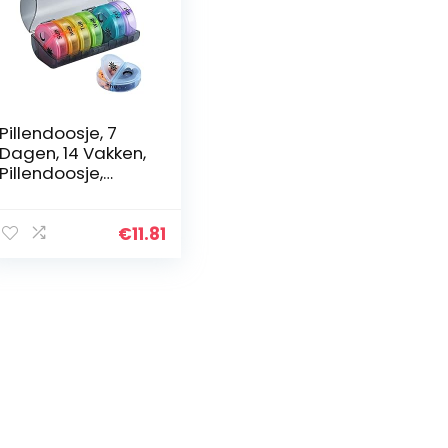
Pillendoosje, 7
Dagen, 14 Vakken,
Pillendoosje,
Weekplanner,
Reis-organizer,
Medicijnen,
€
11.81
Opbergdoos Voor
Pillen