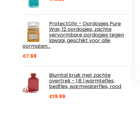
ProtectOhr - Oordopjes Pure
Wax, 12 oordopjes, zachte
vervormbare oordopjes tegen
lawaai, geschikt voor alle
oormaten…
€
7.69
Blumtal kruik met zachte
overtrek - 1,8 l warmtefles,
bedfles, warmwaterfles, rood
€
19.99