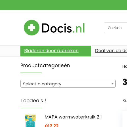
Search
for:
Bladeren door rubrieken
Deal van de d
Productcategorieën
H
3
Select a category
Topdeals!!
Sh
MAPA warmwaterkruik 2 l
€
12.22