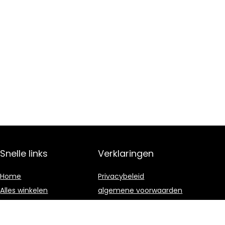
Snelle links
Verklaringen
Home
Privacybeleid
Alles winkelen
algemene voorwaarden
Blogs
Gelieerde
openbaarmaking
Adverteren