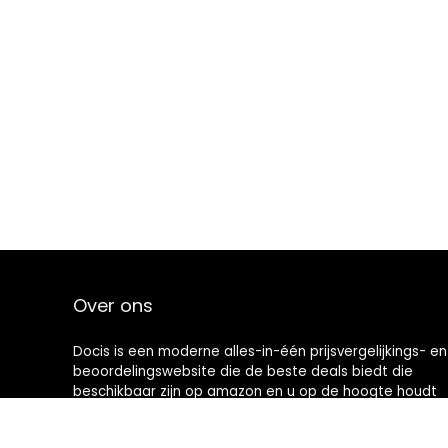
Over ons
Docis is een moderne alles-in-één prijsvergelijkings- en
beoordelingswebsite die de beste deals biedt die
beschikbaar zijn op amazon en u op de hoogte houdt
via de laatst toegevoegde blogs. Alle afbeeldingen
zijn auteursrechtelijk beschermd door hun