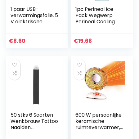
1 paar USB-
1pc Perineal Ice
verwarmingsfolie, 5
Pack Wegwerp
V elektrische
Perineal Cooling
verwarmingsfolie-
Pad Postpartum
verwarmingspads
Ice Pack
voor het
€
8.60
€
19.68
verwarmen van de
voeten.
50 stks 6 Soorten
600 W persoonlijke
Wenkbrauw Tattoo
keramische
Naalden,
ruimteverwarmer,
Wenkbrauw
kleine verwarming,