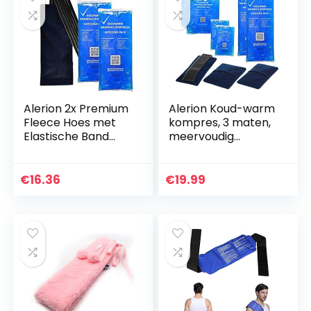
Alerion 2x Premium
Alerion Koud-warm
Fleece Hoes met
kompres, 3 maten,
Elastische Band
meervoudig
voor 12 x 29 Koud-
kompres,
Warm Kompres
herbruikbaar,
Koelkompressen
geschikt voor
€
16.36
€
19.99
magnetron, 2 x
klein, 2 x…