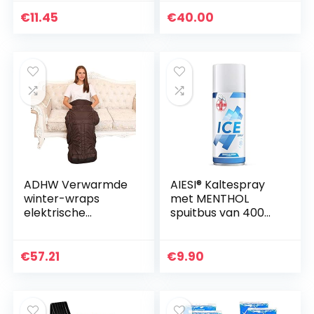
Microblading
verwarmingsventil
Naalden Blade Fijn
ator, 30 * 39 cm, 12
€
11.45
€
40.00
Tatoeëren
* 15 inch…
Permanente
Make-Up…
ADHW Verwarmde
AIESI® Kaltespray
winter-wraps
met MENTHOL
elektrische
spuitbus van 400
verwarmingskusse
ml ICE SPRAY, Made
n kniehanden
in Italy
voetenwarmer
€
57.21
€
9.90
voor pijnverlichting
met 6…