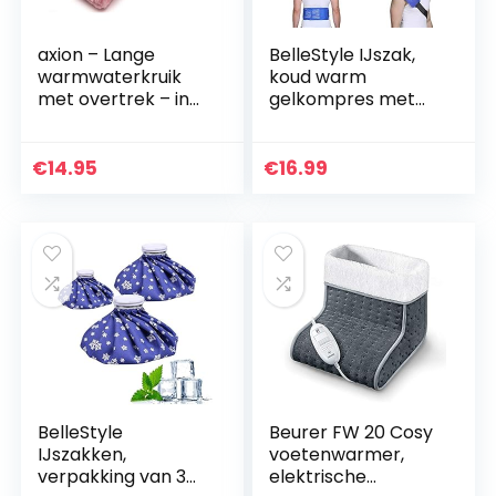
axion – Lange
BelleStyle IJszak,
warmwaterkruik
koud warm
met overtrek – in
gelkompres met
roze pluche met
riem, herbruikbare
pompons
koelpads, ijspak,
warme
€
14.95
€
16.99
koudetherapie
voor rug, nek…
BelleStyle
Beurer FW 20 Cosy
IJszakken,
voetenwarmer,
verpakking van 3
elektrische