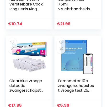
Verstelbare Cock
75ml
Ring Penis Ring
Vruchtbaarheidsm
Cock Ties Soft
iddel
Cockring
Elektronische
€
10.74
€
21.99
Silicone Penis
Sleeve Ring…
Clearblue vroege
Femometer 10 x
detectie
zwangerschapstes
zwangerschapstes
t vroege test 25
t 10 miu/ml 2 stuks
miu/ml optimale
+ 5
gevoeligheid
zwangerschapstes
€
17.95
€
5.99