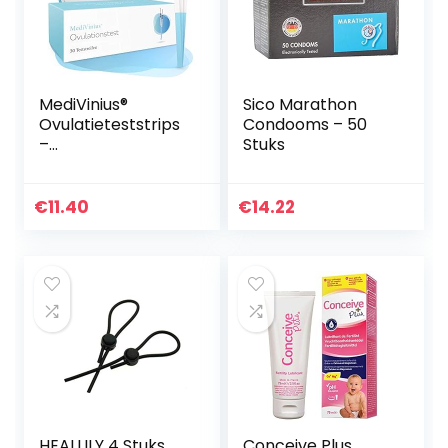
MediVinius®
Sico Marathon
Ovulatieteststrips
Condooms – 50
–
Stuks
vruchtbaarheidste
st voor vrouwen –
ijsdrukteststrips –
€
11.40
€
14.22
praktische
ijsdrukmeter…
HEALLILY 4 Stuks
Conceive Plus