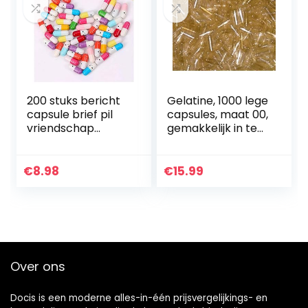
200 stuks bericht
Gelatine, 1000 lege
capsule brief pil
capsules, maat 00,
vriendschap
gemakkelijk in te
capsule schattige
slikken,
kleur pil halve pil in
transparant,
willekeurige kleur
zonder
€
8.98
€
15.99
toevoegingen,
inhoud 500-1000
mg…
Over ons
Docis is een moderne alles-in-één prijsvergelijkings- en