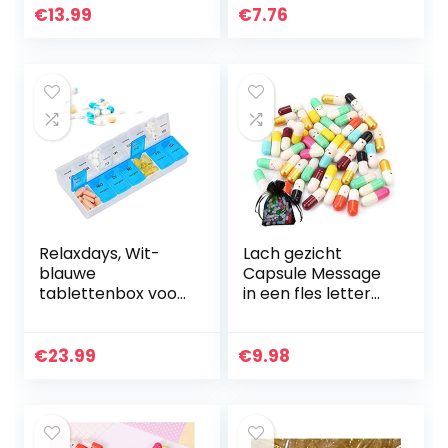
vakken
met opbergvak,
€
13.99
€
7.76
verdeelt pillen
precies…
Relaxdays, Wit-
Lach gezicht
blauwe
Capsule Message
tablettenbox voor
in een fles letter
7 dagen, 2 vakken,
liefde vriendschap
s ochtends en ‘s
pil cadeau (200
avonds, wekelijkse
stuks)
€
23.99
€
9.98
pillendoos voor
thuis en…