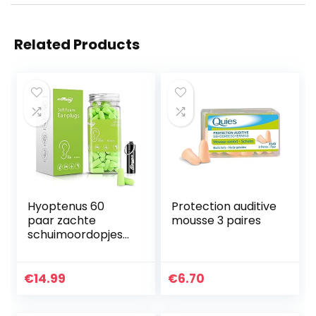
Related Products
Hyoptenus 60
Protection auditive
paar zachte
mousse 3 paires
schuimoordopjes
met aluminium
draagtas, 38dB
SNR,
€
14.99
€
6.70
ruisonderdrukking,
gehoorbeschermi