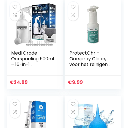
ng, slapen…
Medi Grade
ProtectOhr –
Oorspoeling 500ml
Oorspray Clean,
– 16-in-1
voor het reinigen
Pompsysteem
van de oren,
voor het
voorkomt de
Verwijderen van
vorming van
€
24.99
€
9.99
Oorsmeer – Veilige
oordopjes, lost
Oorspuit…
overtollig
oorsmeer…