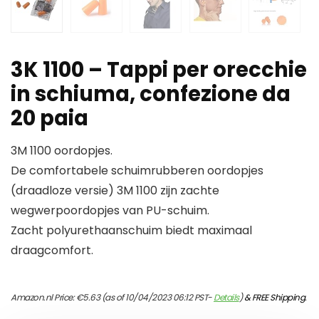
3K 1100 – Tappi per orecchie
in schiuma, confezione da
20 paia
3M 1100 oordopjes.
De comfortabele schuimrubberen oordopjes
(draadloze versie) 3M 1100 zijn zachte
wegwerpoordopjes van PU-schuim.
Zacht polyurethaanschuim biedt maximaal
draagcomfort.
Amazon.nl Price:
€
5.63
(as of 10/04/2023 06:12 PST-
Details
)
&
FREE Shipping
.