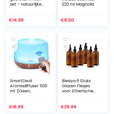
set – natuurlijke
220 ml Magnolia
kamergeur –
geurolie voor
geurverspreiders,
€
14.99
€
8.50
luchtverfrissers…
SmartDevil
Blesiya 6 Stuks
Aromadiffuser 500
Glazen Flesjes
ml【Geen
voor Etherische
adapter】
Oliën Lege Flesjes
ultrasone
met Pipetten voor
luchtbevochtiger,
Aromatische Olie
€
16.99
€
29.99
met
En Geurolie…