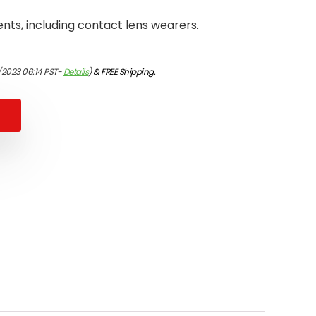
ents, including contact lens wearers.
/2023 06:14 PST-
Details
)
&
FREE Shipping
.