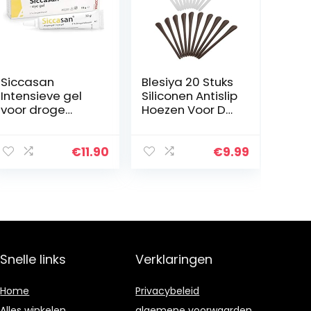
Siccasan
Blesiya 20 Stuks
Intensieve gel
Siliconen Antislip
voor droge
Hoezen Voor De
ogen met
Uiteinden Van
carbomeer en
De Pootjes/Bril
dexpanthenol |
Tempels Bril
€
11.90
€
9.99
Bevochtingsmid
Vervangende
del voor het
Tempelsokken
hoornvlies en de
ogen…
Snelle links
Verklaringen
Home
Privacybeleid
Alles winkelen
algemene voorwaarden