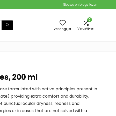
Nieuws en blogs lezen
0
Vergelijken
verlanglijst
s, 200 ml
 are formulated with active principles present in
te) providing extra comfort and durability.
 punctual ocular dryness, redness and
ergies or in cases that are not solved with a