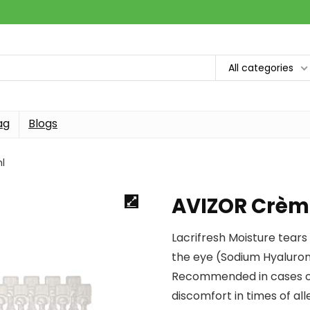
All categories
ag
Blogs
l
AVIZOR Crème
Lacrifresh Moisture tears
the eye (Sodium Hyalurona
Recommended in cases of
discomfort in times of all