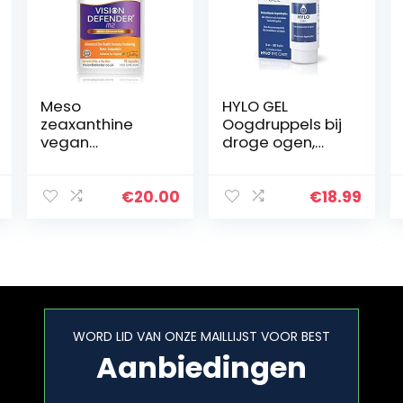
Meso
HYLO GEL
zeaxanthine
Oogdruppels bij
vegan
droge ogen,
oogsupplement:
langdurig met
VISION DEFENDER
hyaluronzuur, 10
MZ –
ml
€
20.00
€
18.99
bescherming en
verbetering van
de gezondheid
van het oog en…
WORD LID VAN ONZE MAILLIJST VOOR BEST
Aanbiedingen