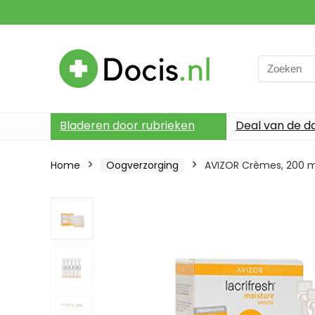
Search
for:
Bladeren door rubrieken
Deal van de d
Home
Oogverzorging
AVIZOR Crèmes, 200 m