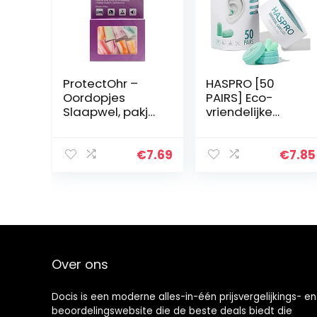
ProtectOhr –
HASPRO [50
Oordopjes
PAIRS] Eco-
Slaapwel, pakje
vriendelijke
van 8 oordopjes,
bulkverpakking,
zachte
ultrazachte
schuimrubberen
schuimrubberen
€
7.69
€
7.85
oordopjes, extra
oordopjes in
hoge
GIGA-buis met
geluiddemping…
draagtas,
beste…
Over ons
Docis is een moderne alles-in-één prijsvergelijkings- en
beoordelingswebsite die de beste deals biedt die