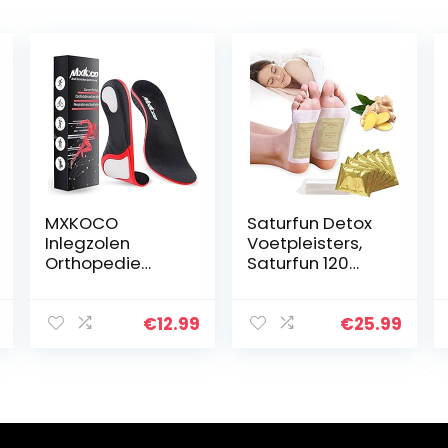
MXKOCO
Saturfun Detox
Inlegzolen
Voetpleisters,
Orthopedie
Saturfun 120
Steunzool
Stuks
Binnenzool voor
Voetpleisters
Platvoeten /
Professionele
€
12.99
€
25.99
Plantaire
Antistressverlich
Fasciitis /
ting | Verlichting
Voetpijn /
van…
Pronatie /
Hielpijn…