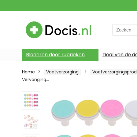
Search
for:
Bladeren door rubrieken
Deal van de d
Home
Voetverzorging
Voetverzorgingspro
Vervanging…