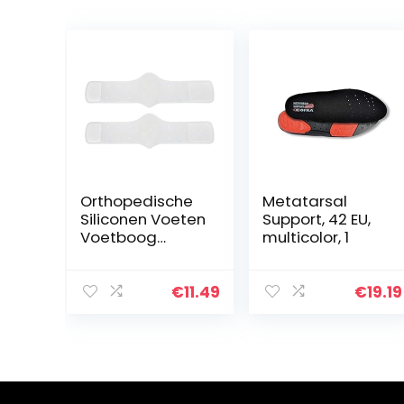
Orthopedische
Metatarsal
Siliconen Voeten
Support, 42 EU,
Voetboog
multicolor, 1
Ondersteuning
Kussen
Inlegzolen Pads
€
11.49
€
19.19
Zere Verlichting
voor Platvoeten,
Plantaire…