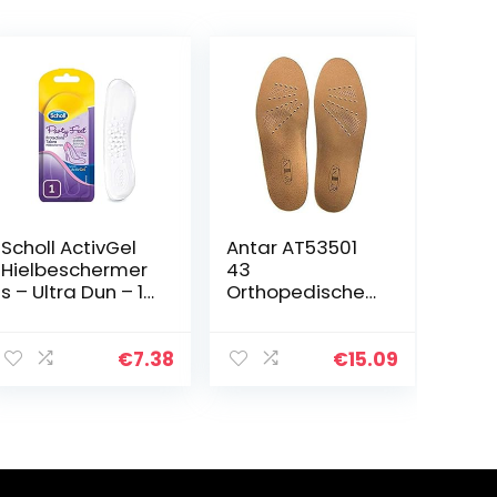
Scholl ActivGel
Antar AT53501
Hielbeschermer
43
s – Ultra Dun – 1
Orthopedische
Paar
inlegzool van
leer met lang-
en dwarssteun,
€
7.38
€
15.09
maat 43, 100 g