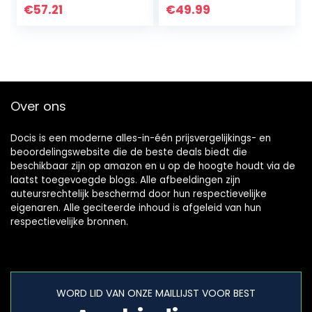
voetenwarmer
verwarmingsmatr
€
57.21
€
49.99
voor pijnverlichting
as voor nek en
met 6…
schouders…
Over ons
Docis is een moderne alles-in-één prijsvergelijkings- en
beoordelingswebsite die de beste deals biedt die
beschikbaar zijn op amazon en u op de hoogte houdt via de
laatst toegevoegde blogs. Alle afbeeldingen zijn
auteursrechtelijk beschermd door hun respectievelijke
eigenaren. Alle geciteerde inhoud is afgeleid van hun
respectievelijke bronnen.
WORD LID VAN ONZE MAILLIJST VOOR BEST