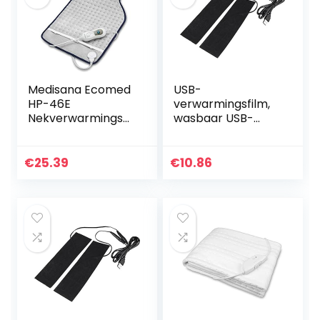
Medisana Ecomed
USB-
HP-46E
verwarmingsfilm,
Nekverwarmingsk
wasbaar USB-
ussen,
verwarmingskusse
Rugverwarmingsku
n voor inlegzolen
ssen, 3
€
25.39
€
10.86
Temperatuurnivea
us,
Oververhittingsbe
veiliging…