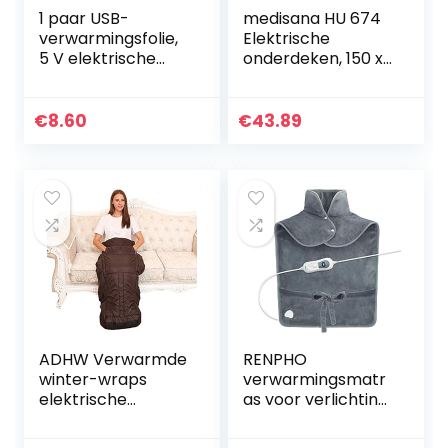
1 paar USB-
medisana HU 674
verwarmingsfolie,
Elektrische
5 V elektrische
onderdeken, 150 x
verwarmingsfolie-
80 cm,
verwarmingspads
automatische
voor het
uitschakeling,
€
8.60
€
43.89
verwarmen van de
oververhittingsbev
voeten.
eiliging, 4…
ADHW Verwarmde
RENPHO
winter-wraps
verwarmingsmatr
elektrische
as voor verlichting
verwarmingskusse
van rugpijn, 60 x 90
n kniehanden
cm gewogen