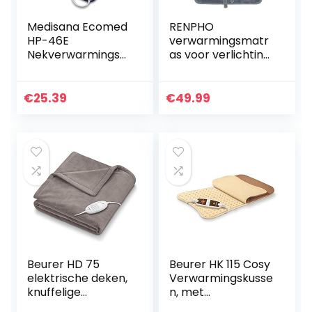
Medisana Ecomed
RENPHO
HP-46E
verwarmingsmatr
Nekverwarmingsk
as voor verlichting
ussen,
van rugpijn, 60 x 90
Rugverwarmingsku
cm gewogen
ssen, 3
verwarmingsmatr
€
25.39
€
49.99
Temperatuurnivea
as voor nek en
us,
schouders…
Oververhittingsbe
veiliging…
Beurer HD 75
Beurer HK 115 Cosy
elektrische deken,
Verwarmingskusse
knuffelige
n, met
warmtedeken met
Snelverwarming, 6