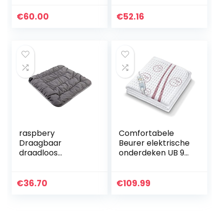
6
Temperatuurnivea
temperatuurnivea
us
€
60.00
€
52.16
us,
veiligheidssysteem
en automatische…
raspbery
Comfortabele
Draagbaar
Beurer elektrische
draadloos
onderdeken UB 90,
verwarmd
soepele
zitkussen,
elektrische
verwarmingskusse
onderdeken, twee
€
36.70
€
109.99
n tegen rugpijn en
apart instelbare
krampen,
temperatuurzones
oplaadbaar met 3