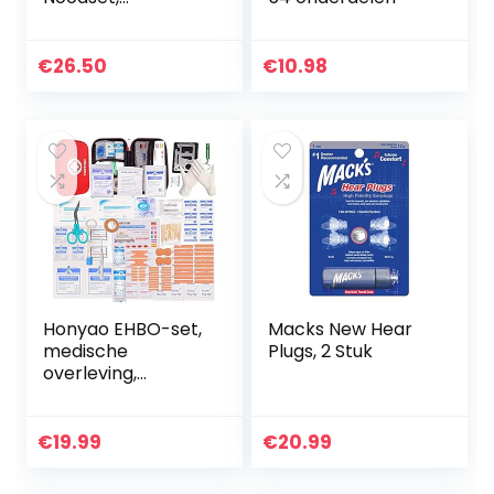
Reddingstas met
Noodfoliedeken
Geschikt voor
€
26.50
€
10.98
Thuisauto Kantoor
Caravan
Camping…
Honyao EHBO-set,
Macks New Hear
medische
Plugs, 2 Stuk
overleving,
compacte kit met
lichte harde box
voor auto,
€
19.99
€
20.99
motorfiets, thuis,
op het werk…