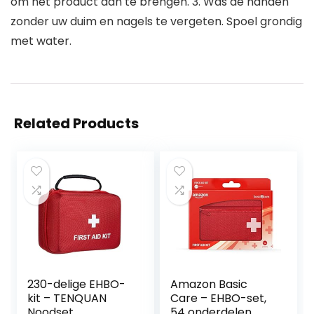
om het product aan te brengen. 3. Was de handen
zonder uw duim en nagels te vergeten. Spoel grondig
met water.
Related Products
230-delige EHBO-
Amazon Basic
kit – TENQUAN
Care – EHBO-set,
Noodset,
54 onderdelen