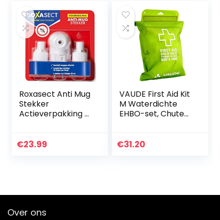
Roxasect Anti Mug
VAUDE First Aid Kit
Stekker
M Waterdichte
Actieverpakking 2
EHBO-set, Chute
Navulverpakking
Green,
eenheidsmaat
€
23.99
€
31.20
Over ons