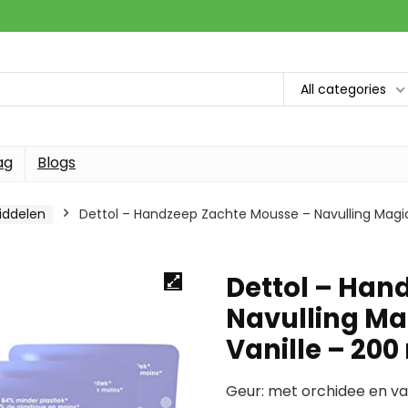
All categories
ag
Blogs
iddelen
Dettol – Handzeep Zachte Mousse – Navulling Magic
Dettol – Han
Navulling Ma
Vanille – 200
Geur: met orchidee en van