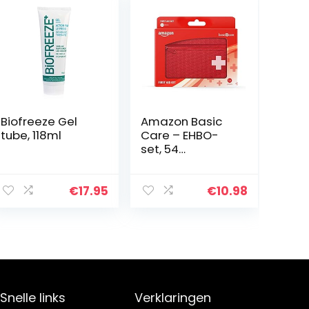
Biofreeze Gel
Amazon Basic
tube, 118ml
Care – EHBO-
set, 54
onderdelen
€
17.95
€
10.98
Snelle links
Verklaringen