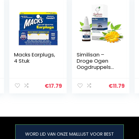
Macks Earplugs,
Similisan –
4 Stuk
Droge Ogen
Oogdruppels
10ml –
Bevochtigt en
Vermindert
€
17.79
€
11.79
Irriatie bij Droge
Ogen –
Hydrateert,
Verzacht en…
WORD LID VAN ONZE MAILLIJST VOOR BEST