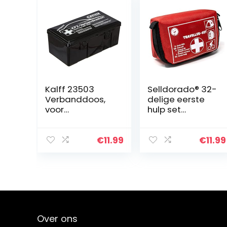
Kalff 23503
Selldorado® 32-
Verbanddoos,
delige eerste
voor
hulp set
vrachtwagen,
Traveller –
motorfiets, auto,
eerste hulp set
quad, SUV,
ideaal voor
€
11.99
€
11.99
camper, 90 x 218
outdoor, fiets
x 110 mm (l x b x
kamperen,
h)
reizen, sport…
Over ons