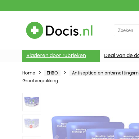
Search
for:
Bladeren door rubrieken
Deal van de d
Home
EHBO
Antiseptica en ontsmettingsm
Grootverpakking