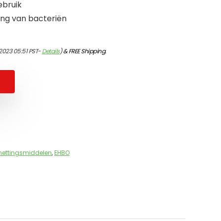
ebruik
ing van bacteriën
2023 05:51 PST-
Details
)
&
FREE Shipping
.
mettingsmiddelen
,
EHBO