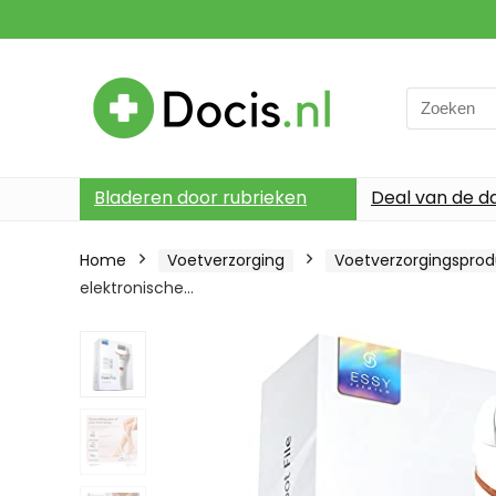
Search
for:
Bladeren door rubrieken
Deal van de d
Home
Voetverzorging
Voetverzorgingspro
elektronische…