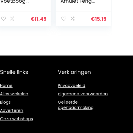
Voetboog
Amulet Feng
Ondersteuning
Shui Amulet
Kussen
Good Luck
Inlegzolen Pads
Charm met
€
11.49
€
15.19
Zere Verlichting
Kwastje voor
voor Platvoeten,
Gezondheid
Plantaire…
Rijkdom
Veiligheid
Snelle links
Verklaringen
Home
Privacybeleid
Alles winkelen
algemene voorwaarden
Blogs
Gelieerde
openbaarmaking
Adverteren
Onze webshops