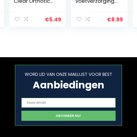
Clear Orthotic
voetverzorgings
Gel Heel Cups
bescherming, (4
voor de
paar),
behandeling
schoeninlegzole
€
5.49
€
8.99
van hielspoor
n voor dames of
(4-7, blauw)
heren,
hielkussen,
zelfklevend…
WORD LID VAN ONZE MAILLIJST VOOR BEST
Aanbiedingen