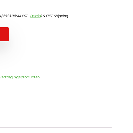
4/2023 05:44 PST-
Details
)
&
FREE Shipping
.
verzorgingsproducten