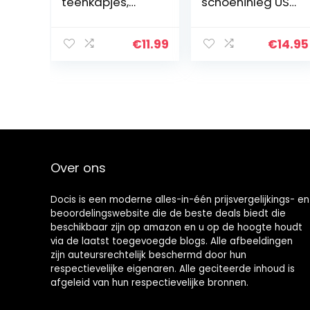
teenkapjes,
schoeninleg US
teenbescherme
maat F8-8.5 /
rs,
M7-7.5
teenbeschermin
€
11.99
€
14.95
g tegen
blarenvorming
en eeltplekken…
Over ons
Docis is een moderne alles-in-één prijsvergelijkings- en
beoordelingswebsite die de beste deals biedt die
beschikbaar zijn op amazon en u op de hoogte houdt
via de laatst toegevoegde blogs. Alle afbeeldingen
zijn auteursrechtelijk beschermd door hun
respectievelijke eigenaren. Alle geciteerde inhoud is
afgeleid van hun respectievelijke bronnen.