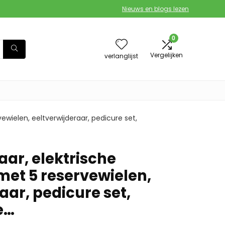
Nieuws en blogs lezen
0
Vergelijken
verlanglijst
ewielen, eeltverwijderaar, pedicure set,
aar, elektrische
met 5 reservewielen,
aar, pedicure set,
e…