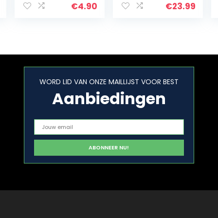
ochtends en ‘s
€
4.90
€
23.99
avonds,
wekelijkse
pillendoos voor
thuis en…
WORD LID VAN ONZE MAILLIJST VOOR BEST
Aanbiedingen