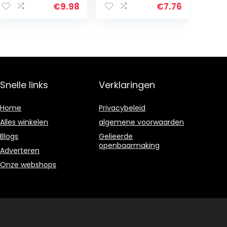
cadeau (200
r met
€
9.98
€
7.76
stuks)
opbergvak,
verdeelt pillen
precies…
Snelle links
Verklaringen
Home
Privacybeleid
Alles winkelen
algemene voorwaarden
Blogs
Gelieerde
openbaarmaking
Adverteren
Onze webshops