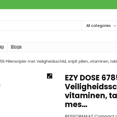
All categories
ag
Blogs
 Pillensnijder met Veiligheidsschild, snijdt pillen, vitaminen, ta
EZY DOSE 6785
Veiligheidssch
vitaminen, ta
mes…
REISFORMAAT Compact ont