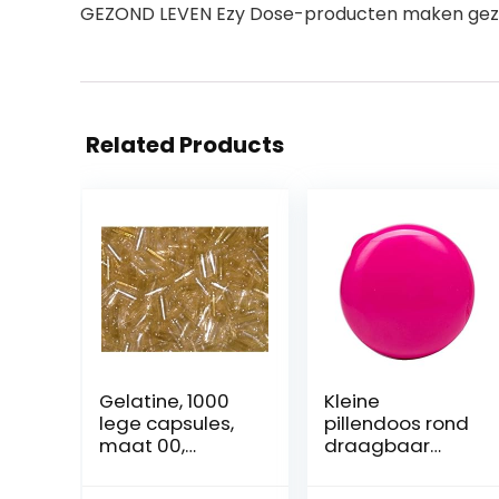
GEZOND LEVEN Ezy Dose-producten maken gezo
Related Products
Gelatine, 1000
Kleine
lege capsules,
pillendoos rond
maat 00,
draagbaar
gemakkelijk in te
pillendoosje
slikken,
Pillendoosje #2