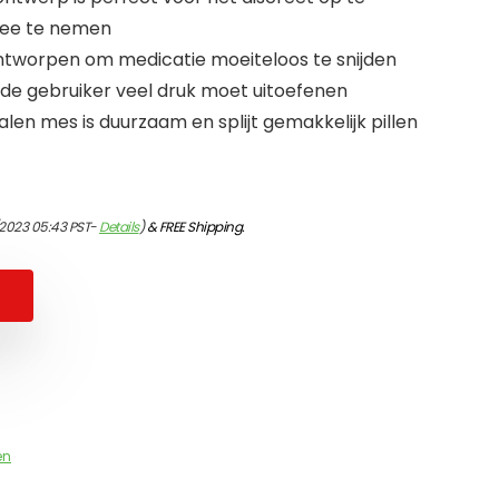
mee te nemen
worpen om medicatie moeiteloos te snijden
 de gebruiker veel druk moet uitoefenen
en mes is duurzaam en splijt gemakkelijk pillen
2023 05:43 PST-
Details
)
&
FREE Shipping
.
en