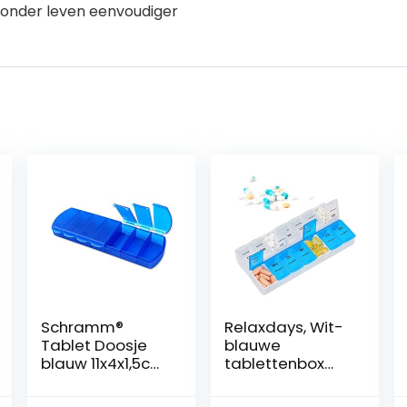
nder leven eenvoudiger
Schramm®
Relaxdays, Wit-
Tablet Doosje
blauwe
blauw 11x4x1,5cm
tablettenbox
Pillendoosje
voor 7 dagen, 2
vakken, s