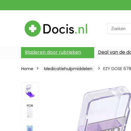
Search
for:
Bladeren door rubrieken
Deal van de d
Home
Medicatiehulpmiddelen
EZY DOSE 67856