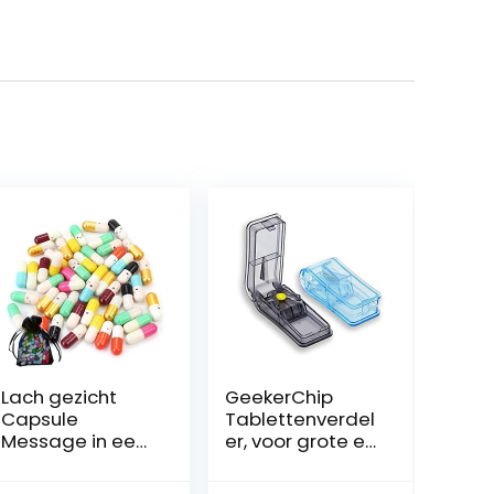
Lach gezicht
GeekerChip
Capsule
Tablettenverdel
Message in een
er, voor grote en
fles letter liefde
kleine tabletten,
vriendschap pil
medicijnverdele