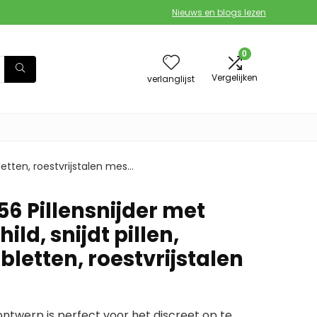
Nieuws en blogs lezen
0
Vergelijken
verlanglijst
bletten, roestvrijstalen mes…
6 Pillensnijder met
ild, snijdt pillen,
bletten, roestvrijstalen
werp is perfect voor het discreet op te