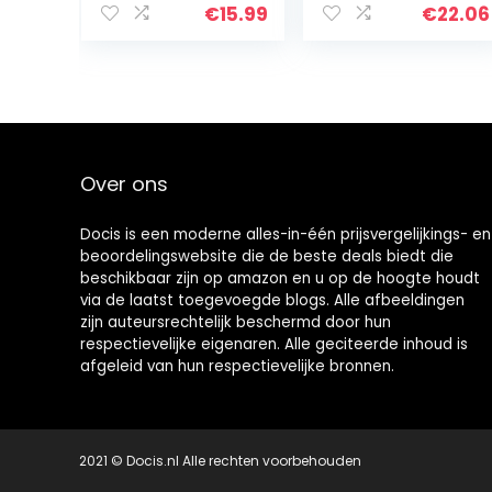
transparant,
€
15.99
€
22.06
zonder
toevoegingen,
inhoud 500-
1000 mg…
Over ons
Docis is een moderne alles-in-één prijsvergelijkings- en
beoordelingswebsite die de beste deals biedt die
beschikbaar zijn op amazon en u op de hoogte houdt
via de laatst toegevoegde blogs. Alle afbeeldingen
zijn auteursrechtelijk beschermd door hun
respectievelijke eigenaren. Alle geciteerde inhoud is
afgeleid van hun respectievelijke bronnen.
2021 © Docis.nl Alle rechten voorbehouden