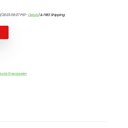
4/2023 06:07 PST-
Details
)
&
FREE Shipping
.
ude therapieën