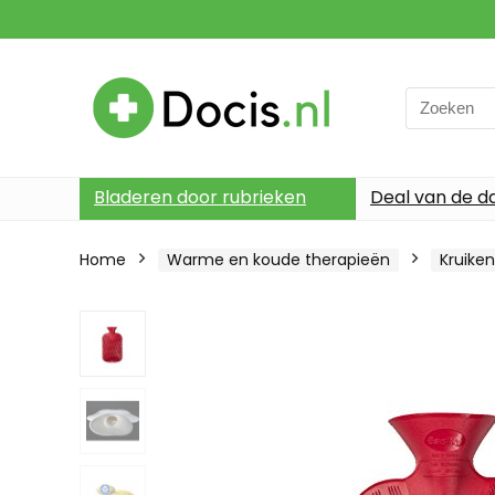
Search
for:
Bladeren door rubrieken
Deal van de d
Home
Warme en koude therapieën
Kruiken