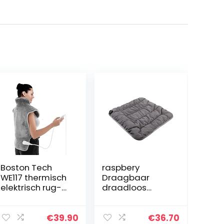
Boston Tech
raspbery
WE117 thermisch
Draagbaar
elektrisch rug-
draadloos
en
verwarmd
schouderkussen
zitkussen,
60x90cm, snelle
verwarmingskus
€
39.90
€
36.70