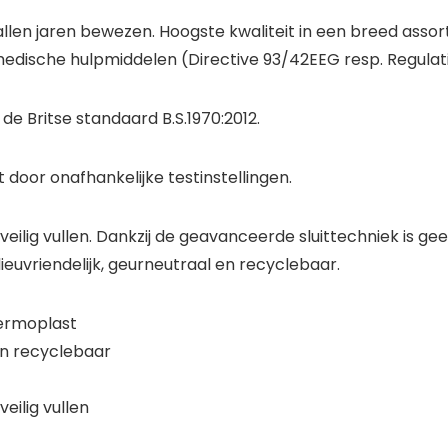
allen jaren bewezen. Hoogste kwaliteit in een breed assor
medische hulpmiddelen (Directive 93/42EEG resp. Regulat
e Britse standaard B.S.1970:2012.
 door onafhankelijke testinstellingen.
ilig vullen. Dankzij de geavanceerde sluittechniek is ge
lieuvriendelijk, geurneutraal en recyclebaar.
ermoplast
 en recyclebaar
eilig vullen