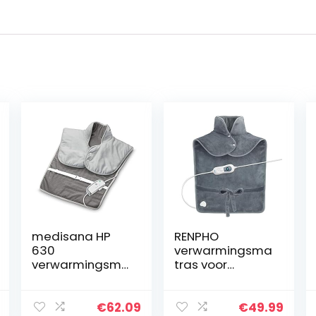
medisana HP
RENPHO
630
verwarmingsma
verwarmingsmu
tras voor
ts voor hals,
verlichting van
schouder en rug,
rugpijn, 60 x 90
elektrisch,
cm gewogen
€
62.09
€
49.99