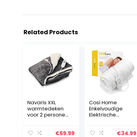
Related Products
Navaris XXL
Cosi Home
warmtedeken
Enkelvoudige
voor 2 personen
Elektrische
– Elektrische
Deken 150 x 80
deken met 3
cm – Premium
standen en
Elektrische
€
69.99
€
34.99