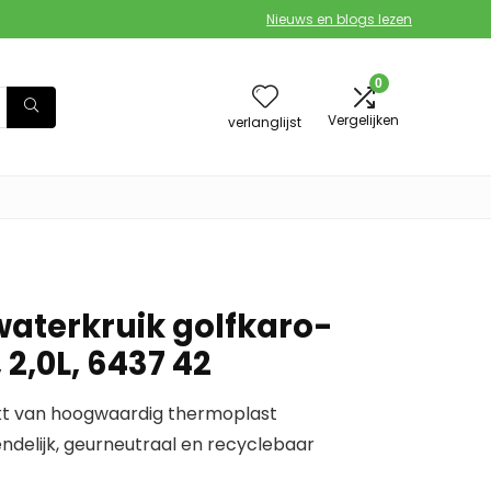
Nieuws en blogs lezen
0
Vergelijken
verlanglijst
aterkruik golfkaro-
 2,0L, 6437 42
 van hoogwaardig thermoplast
iendelijk, geurneutraal en recyclebaar