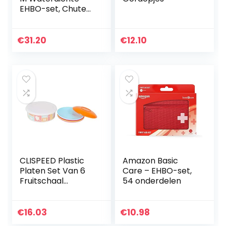
EHBO-set, Chute
Green,
eenheidsmaat
€
31.20
€
12.10
CLISPEED Plastic
Amazon Basic
Platen Set Van 6
Care – EHBO-set,
Fruitschaal
54 onderdelen
Draagbare
Outdoor Picknick
Camping Schotel
€
16.03
€
10.98
Onbreekbaar