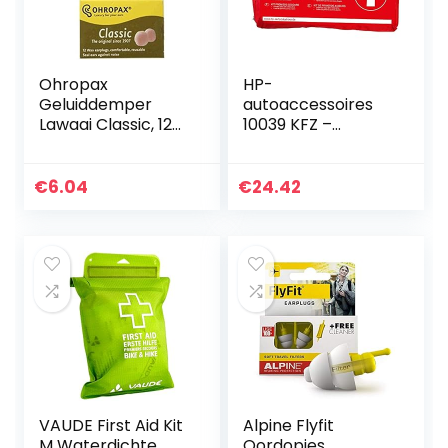
Ohropax
HP-
Geluiddemper
autoaccessoires
Lawaai Classic, 12
10039 KFZ –
Stuk
verbandtas in rood
– minimale
houdbaarheid min.
€
6.04
€
24.42
4 jaar
VAUDE First Aid Kit
Alpine Flyfit
M Waterdichte
Oordopjes