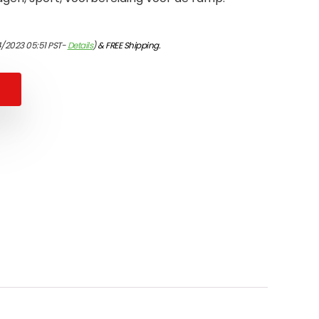
4/2023 05:51 PST-
Details
)
&
FREE Shipping
.