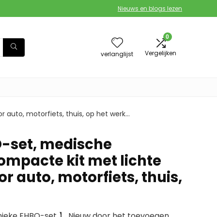
Nieuws en blogs lezen
0
Vergelijken
verlanglijst
 auto, motorfiets, thuis, op het werk…
-set, medische
ompacte kit met lichte
r auto, motorfiets, thuis,
nieke EHBO-set 】 Nieuw door het toevoegen