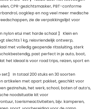
kelen, CPR-gezichtsmasker, PBT-conforme
erbandrol, oogklep en nog veel meer medische
reedschappen, zie de verpakkingslijst voor
nylon etui met harde schaal 】 Klein en
t slechts 1 kg, reisvriendelijk ontwerp,
l met volledig geopende ritssluiting, sterk
hokbestendig, past perfect in je auto, boot,
t het ideaal is voor road trips, reizen, sport en
set】 In totaal 200 stuks en 30 soorten
 artikelen met apart pakket, geschikt voor
en gezinshuis, het werk, school, boten of auto’s,
che noodsituatie kit voor
vontuur, toerismeactiviteiten, bijv. kamperen,
agen, sport, voorbereiding voor de ramp.