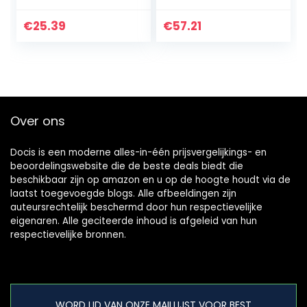
Rugverwarmingsku
n kniehanden
ssen, 3
voetenwarmer
€
25.39
€
57.21
Temperatuurnivea
voor pijnverlichting
us,
met 6…
Oververhittingsbe
veiliging…
Over ons
Docis is een moderne alles-in-één prijsvergelijkings- en
beoordelingswebsite die de beste deals biedt die
beschikbaar zijn op amazon en u op de hoogte houdt via de
laatst toegevoegde blogs. Alle afbeeldingen zijn
auteursrechtelijk beschermd door hun respectievelijke
eigenaren. Alle geciteerde inhoud is afgeleid van hun
respectievelijke bronnen.
WORD LID VAN ONZE MAILLIJST VOOR BEST