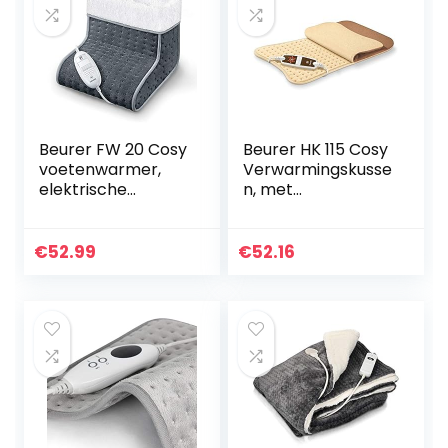
Beurer FW 20 Cosy
Beurer HK 115 Cosy
voetenwarmer,
Verwarmingskusse
elektrische
n, met
voetverwarming
Snelverwarming, 6
met 3
Temperatuurnivea
temperatuurstand
us
€
52.99
€
52.16
en en
automatische
uitschakelfunctie…