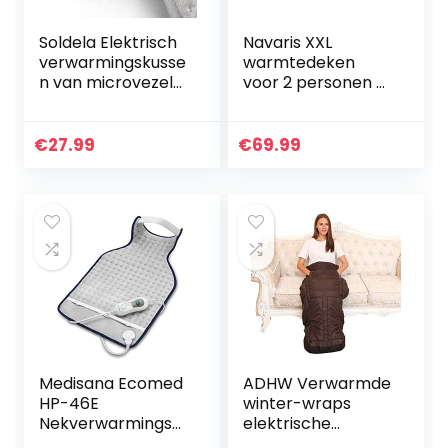
Soldela Elektrisch
Navaris XXL
verwarmingskusse
warmtedeken
n van microvezel
voor 2 personen –
fleece met
Elektrische deken
afstandsbediening,
met 3 standen en
100 W, 6
timer –
€
27.99
€
69.99
warmtestanden,
Bovendeken – 180
ideaal voor…
x 130 cm…
Medisana Ecomed
ADHW Verwarmde
HP-46E
winter-wraps
Nekverwarmingsk
elektrische
ussen,
verwarmingskusse