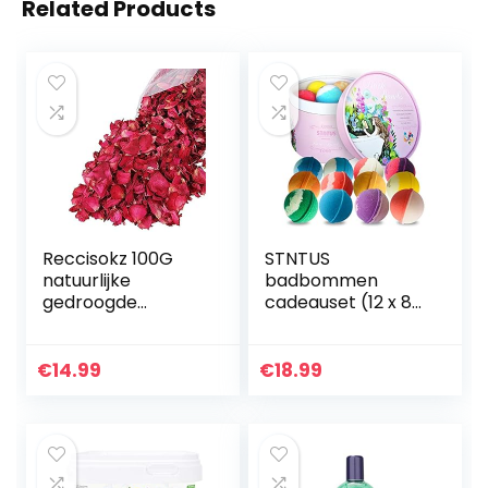
Related Products
Reccisokz 100G
STNTUS
natuurlijke
badbommen
gedroogde
cadeauset (12 x 86
rozenblaadjes
g), luxe cadeau
echte bloem
voor vrouwen,
droog rood
vriendin, moeder,
€
14.99
€
18.99
rozenblaadje voor
perfecte
voetenbad
Valentijnsgroet,
lichaam bad spa…
verjaardag…