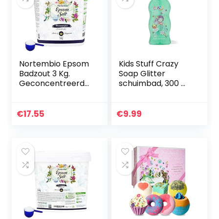
Nortembio Epsom
Kids Stuff Crazy
Badzout 3 Kg.
Soap Glitter
Geconcentreerde
schuimbad, 300 ml,
bron van
fonkelende
Magnesium. 100%
eenhoorn
Zuiver. Badzout en
€
17.55
€
9.99
Persoonlijke
Verzorging…