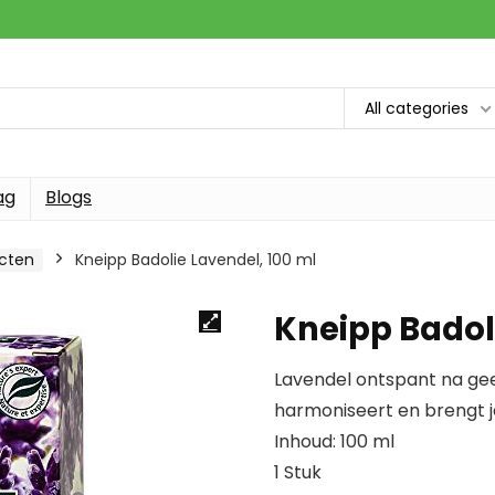
All categories
ag
Blogs
cten
Kneipp Badolie Lavendel, 100 ml
Kneipp Badoli
Lavendel ontspant na gees
harmoniseert en brengt j
Inhoud: 100 ml
1 Stuk