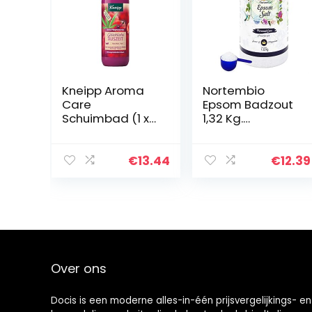
Kneipp Aroma
Nortembio
Care
Epsom Badzout
Schuimbad (1 x
1,32 Kg.
400 ml)
Geconcentreerd
e bron van
Magnesium.
€
13.44
€
12.39
100% Zuiver.
Badzout en
Persoonlijke
Verzorging…
Over ons
Docis is een moderne alles-in-één prijsvergelijkings- en