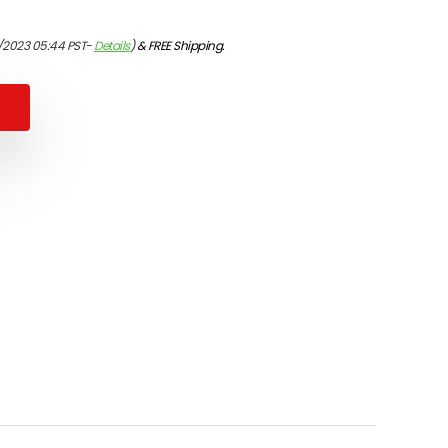
/2023 05:44 PST-
Details
)
&
FREE Shipping
.