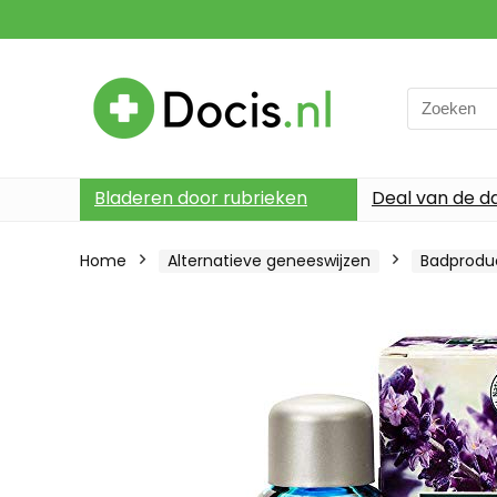
Search
for:
Bladeren door rubrieken
Deal van de d
Home
Alternatieve geneeswijzen
Badprodu