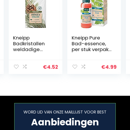
Kneipp
Kneipp Pure
Badkristallen
Bad-essence,
weldadige
per stuk verpakt
beweeglijkheid
(1 x 100 ml)
– Badzout –
natuurzuiver
€
4.52
€
4.99
zout van de
saline Luisenhall
& pure
etherische…
WORD LID VAN ONZE MAILLIJST VOOR BEST
Aanbiedingen