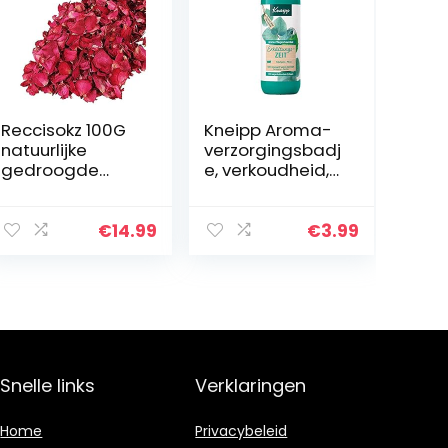
Reccisokz 100G
Kneipp Aroma-
natuurlijke
verzorgingsbadj
gedroogde
e, verkoudheid,
rozenblaadjes
eucalyptusmunt,
echte bloem
400 ml
droog rood
€
14.99
€
3.99
rozenblaadje
voor voetenbad
lichaam bad
spa…
Snelle links
Verklaringen
Home
Privacybeleid