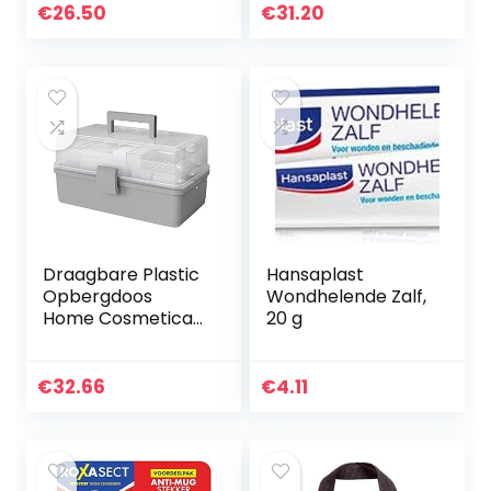
Geschikt voor
€
26.50
€
31.20
Thuisauto Kantoor
Caravan
Camping…
Draagbare Plastic
Hansaplast
Opbergdoos
Wondhelende Zalf,
Home Cosmetica
20 g
Organizer Medicijn
Case Sieraden
Organizer
€
32.66
€
4.11
Opbergdoos
Make-up Storage…