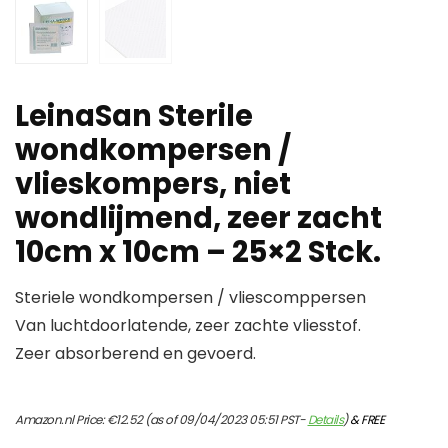
LeinaSan Sterile
wondkompersen /
vlieskompers, niet
wondlijmend, zeer zacht
10cm x 10cm – 25×2 Stck.
Steriele wondkompersen / vliescomppersen
Van luchtdoorlatende, zeer zachte vliesstof.
Zeer absorberend en gevoerd.
Amazon.nl Price:
€
12.52
(as of 09/04/2023 05:51 PST-
Details
)
&
FREE