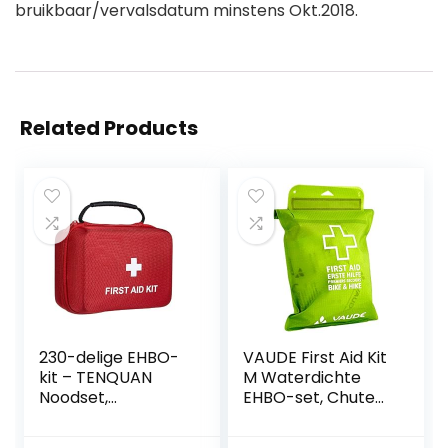
bruikbaar/vervalsdatum minstens Okt.2018.
Related Products
230-delige EHBO-
VAUDE First Aid Kit
kit – TENQUAN
M Waterdichte
Noodset,
EHBO-set, Chute
Reddingstas met
Green,
Noodfoliedeken
eenheidsmaat