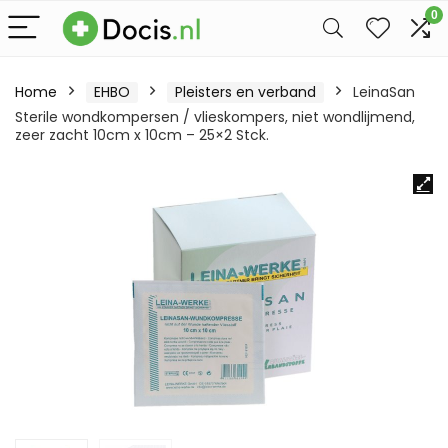
0
Home
EHBO
Pleisters en verband
LeinaSan
Sterile wondkompersen / vlieskompers, niet wondlijmend,
zeer zacht 10cm x 10cm – 25×2 Stck.