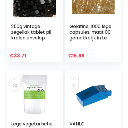
250g vintage
Gelatine, 1000 lege
zegellak tablet pil
capsules, maat 00,
kralen envelop
gemakkelijk in te
lakzegel sticks
slikken,
voor envelop
transparant,
bruiloft lakzegel
zonder
€
33.71
€
15.99
oude zegellak 800
toevoegingen,
stks…
inhoud 500-1000
mg…
Lege vegetarische
VANLO