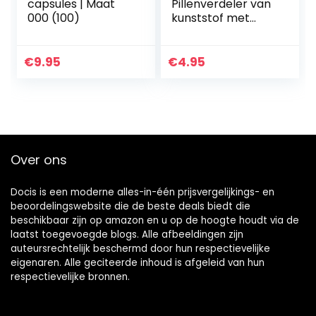
capsules | Maat
Pillenverdeler van
000 (100)
kunststof met
opvangbak in
blauw,
medicijnverdeler,
€
9.95
€
4.95
pillensnijder,
tablettenverdeler
…
Over ons
Docis is een moderne alles-in-één prijsvergelijkings- en
beoordelingswebsite die de beste deals biedt die
beschikbaar zijn op amazon en u op de hoogte houdt via de
laatst toegevoegde blogs. Alle afbeeldingen zijn
auteursrechtelijk beschermd door hun respectievelijke
eigenaren. Alle geciteerde inhoud is afgeleid van hun
respectievelijke bronnen.