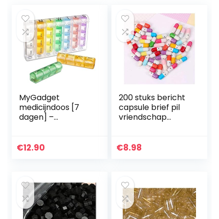
MyGadget
200 stuks bericht
medicijndoos [7
capsule brief pil
dagen] –
vriendschap
weekdoos
capsule schattige
tabletten,
kleur pil halve pil in
pillendoos
willekeurige kleur
€
12.90
€
8.98
organizer doos
met verschillende
kleuren –
dagelijkse…