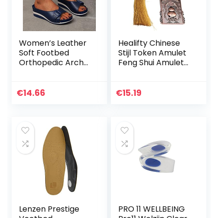
Women’s Leather
Healifty Chinese
Soft Footbed
Stijl Token Amulet
Orthopedic Arch-
Feng Shui Amulet
Support Sandals
Good Luck Charm
for
met Kwastje voor
Women,Women’s
Gezondheid
€
14.66
€
15.19
Open Toe
Rijkdom Veiligheid
Sandals,PU Wedge
Platform Summer
Beach Shoes Open
Toe Sliders Flip
Flops
Lenzen Prestige
PRO 11 WELLBEING