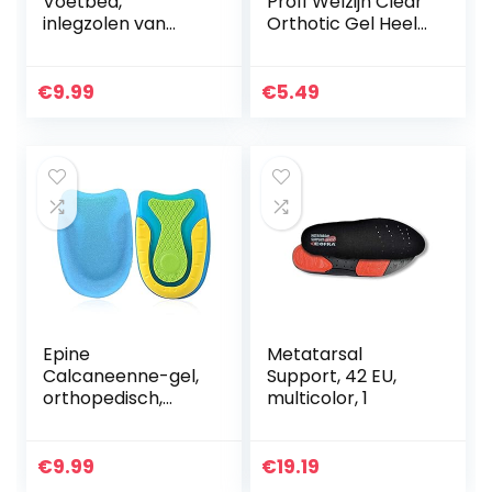
Voetbed,
Pro11 Welzijn Clear
inlegzolen van
Orthotic Gel Heel
hoogwaardig leer,
Cups voor de
orthopedische
behandeling van
inlegzool met
hielspoor (4-7,
€
9.99
€
5.49
middenvoetsteun,
blauw)
hielkussen en…
Epine
Metatarsal
Calcaneenne-gel,
Support, 42 EU,
orthopedisch,
multicolor, 1
maat L, ter
bescherming van
je hielpijn en ter
€
9.99
€
19.19
verlichting van