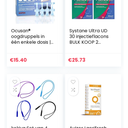
Ocusan®
Systane Ultra UD
oogdruppels in
30 injectieflacons
één enkele dosis |
BULK KOOP 2
Oogdruppels voor
dozen (60
droge ogen
injectieflacons
geschikt voor het
totaal)
€
15.40
€
25.73
gebruik met
contactlenzen…