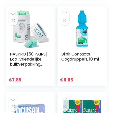
HASPRO [50 PAIRS]
Blink Contacts
Eco-vriendelijke
Oogdruppels, 10 ml
bulkverpakking,
ultrazachte
schuimrubberen
oordopjes in GIGA-
€
7.85
€
8.85
buis met draagtas,
beste…