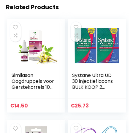
Related Products
Similasan
Systane Ultra UD
Oogdruppels voor
30 injectieflacons
Gerstekorrels 10
BULK KOOP 2
ml – Hydrateert de
dozen (60
ogen en kalmeert
injectieflacons
irritatie
totaal)
€
14.50
€
25.73
veroorzaakt door…