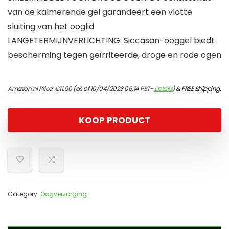
van de kalmerende gel garandeert een vlotte
sluiting van het ooglid
LANGETERMIJNVERLICHTING: Siccasan-ooggel biedt
bescherming tegen geïrriteerde, droge en rode ogen
Amazon.nl Price:
€
11.90
(as of 10/04/2023 06:14 PST-
Details
)
&
FREE Shipping
.
KOOP PRODUCT
Category:
Oogverzorging