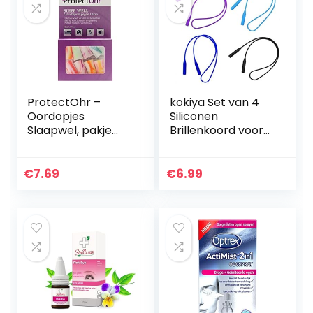
ProtectOhr –
kokiya Set van 4
Oordopjes
Siliconen
Slaapwel, pakje
Brillenkoord voor
van 8 oordopjes,
Kinderen, Antislip
zachte
Houder voor
schuimrubberen
Snoerhouder voor
€
7.69
€
6.99
oordopjes, extra
Brilzonnebrillen
hoge
geluiddemping…