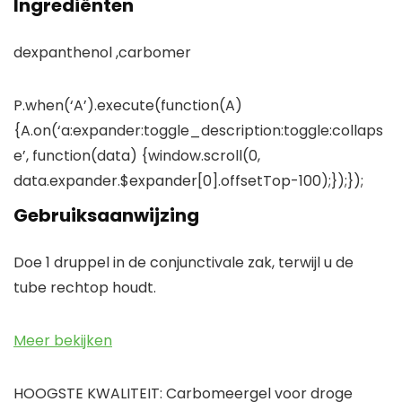
Ingrediënten
dexpanthenol ,carbomer
P.when(‘A’).execute(function(A)
{A.on(‘a:expander:toggle_description:toggle:collaps
e’, function(data) {window.scroll(0,
data.expander.$expander[0].offsetTop-100);});});
Gebruiksaanwijzing
Doe 1 druppel in de conjunctivale zak, terwijl u de
tube rechtop houdt.
Meer bekijken
HOOGSTE KWALITEIT: Carbomeergel voor droge