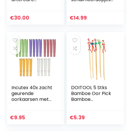
oplossing –
met aluminium
Reiniging &
draagtas, 38dB
kalmerende
SNR,
€
30.00
€
14.99
verzorging voor
ruisonderdrukking,
doorboorde oren –
gehoorbeschermi
Veilig en zacht te…
ng, slapen…
Incutex 40x zacht
DOITOOL 5 Stks
geurende
Bamboe Oor Pick
oorkaarsen met
Bamboe
verschillende
Oorreiniger
geurextracten, 5
Duurzaam Creatief
kleuren
Poppenhoofd
€
9.95
€
5.39
Mooie Art Curette
Toilettas Kits