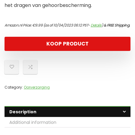
het dragen van gehoorbescherming.
Amazon.nl Price:
€
9.99
(as of 10/04/2023 06:12 PST-
Details
)
&
FREE Shipping
.
KOOP PRODUCT
Category:
Oorverzorging
Description
Additional information