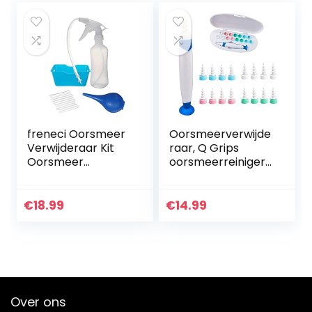
Houten…
freneci Oorsmeer
Oorsmeerverwijde
Verwijderaar Kit
raar, Q Grips
Oorsmeer
oorsmeerreinigers,
Wasmachine
oorreiniger met
Oorsmeer
zuignap, Q Twist
Reinigingssysteem
oorreiniger, zachte
€
18.99
€
14.99
Spuiten Kit
en comfortabele…
Volwassen
Kinderen
Over ons