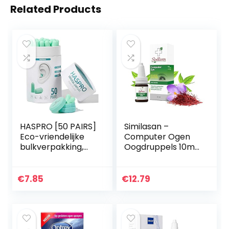
Related Products
HASPRO [50 PAIRS]
Similasan –
Eco-vriendelijke
Computer Ogen
bulkverpakking,
Oogdruppels 10ml
ultrazachte
– Verzacht Irritatie
schuimrubberen
bij Vermoeide
oordopjes in GIGA-
Ogen –
€
7.85
€
12.79
buis met draagtas,
Hydraterend en
beste…
Verfrissend –
Alleen…