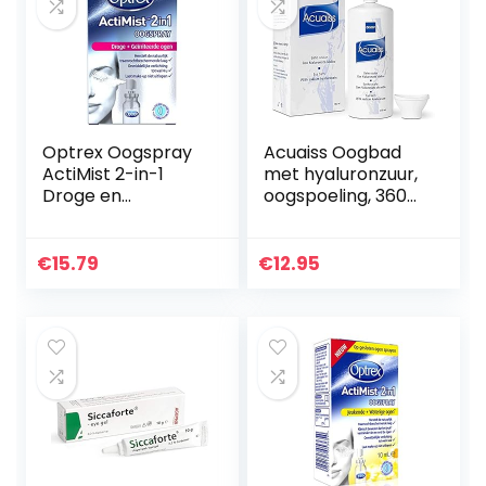
Optrex Oogspray
Acuaiss Oogbad
ActiMist 2-in-1
met hyaluronzuur,
Droge en
oogspoeling, 360
Geïrriteerde Ogen
ml (360 ml)
– 10 ml
€
15.79
€
12.95