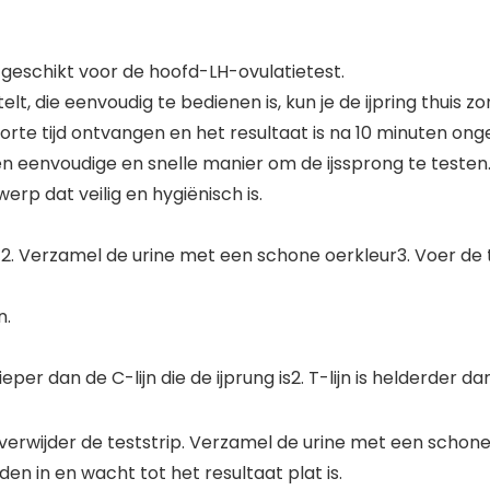
 geschikt voor de hoofd-LH-ovulatietest.
telt, die eenvoudig te bedienen is, kun je de ijpring thuis
korte tijd ontvangen en het resultaat is na 10 minuten onge
een eenvoudige en snelle manier om de ijssprong te testen
rp dat veilig en hygiënisch is.
ip. 2. Verzamel de urine met een schone oerkleur3. Voer de 
n.
 dieper dan de C-lijn die de ijprung is2. T-lijn is helderder da
verwijder de teststrip. Verzamel de urine met een schone ur
en in en wacht tot het resultaat plat is.