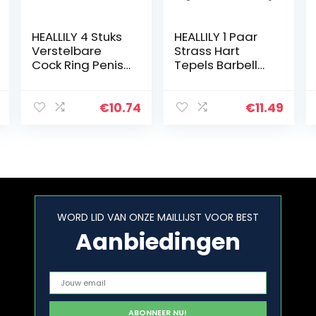
HEALLILY 4 Stuks
HEALLILY 1 Paar
Verstelbare
Strass Hart
Cock Ring Penis
Tepels Barbell
Ring Cock Ties
Rvs Tepel Ringen
Soft Cockring
Tepel Stud Punk
Elektronische
Body Piercing
€
10.74
€
11.49
Silicone Penis
Sieraden Roze
Sleeve Ring…
WORD LID VAN ONZE MAILLIJST VOOR BEST
Aanbiedingen