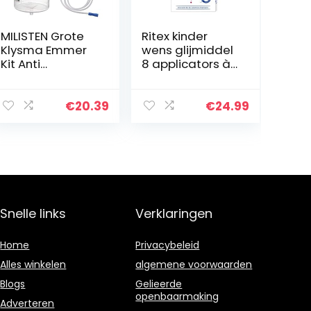
MILISTEN Grote
Ritex kinder
Klysma Emmer
wens glijmiddel
Kit Anti
8 applicators à
Terugstromen
4 ml, per stuk
Klysma Kit
verpakt (1 x 8
Klysma
stuks)
€
20.39
€
24.99
Schoonmaken
Emmer Set
Plastic Klysma
Emmer Voor…
Snelle links
Verklaringen
Home
Privacybeleid
Alles winkelen
algemene voorwaarden
Blogs
Gelieerde
openbaarmaking
Adverteren