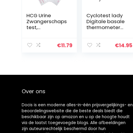
HCG Urine
Cyclotest lady
Zwangerschaps
Digitale basale
test,
thermometer
Professionele
voor
Thuiszwangersc
cycluscontrole
hapstest 15st
€
11.79
€
14.95
Lichtgewicht
voor Vrouw voor
Vruchtbaarheid
stest
Over ons
Docis is een moderne alles-in-één prijsvergelijkings- en
beoordelingswebsite die de beste deals biedt die
beschikbaar zijn op amazon en u op de hoogte houdt
via de laatst toegevoegde blogs. Alle afbeeldingen
zijn auteursrechtelijk beschermd door hun