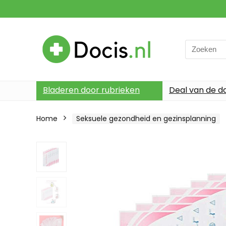
Search
for:
Bladeren door rubrieken
Deal van de d
Home
Seksuele gezondheid en gezinsplanning