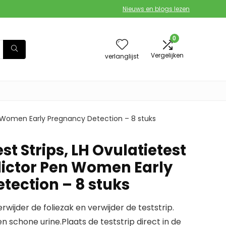
Nieuws en blogs lezen
0
Vergelijken
verlanglijst
en Women Early Pregnancy Detection – 8 stuks
t Strips, LH Ovulatietest
dictor Pen Women Early
tection – 8 stuks
wijder de foliezak en verwijder de teststrip.
 schone urine.Plaats de teststrip direct in de