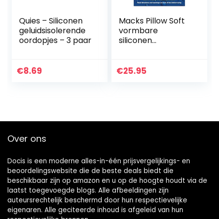
Quies – Siliconen
Macks Pillow Soft
geluidsisolerende
vormbare
oordopjes – 3 paar
siliconen
oordopjes, 6 paar x
3 (18 paar)
€
8.69
€
25.95
Over ons
Docis is een moderne alles-in-één prijsvergelijkings- en
beoordelingswebsite die de beste deals biedt die
beschikbaar zijn op amazon en u op de hoogte houdt via de
laatst toegevoegde blogs. Alle afbeeldingen zijn
auteursrechtelijk beschermd door hun respectievelijke
eigenaren. Alle geciteerde inhoud is afgeleid van hun