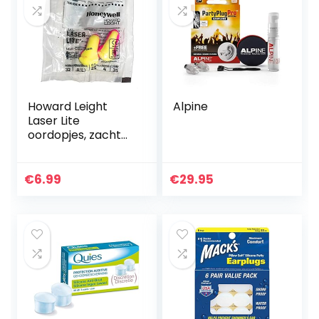
Howard Leight
Alpine
Laser Lite
oordopjes, zacht
schuim, SNR 35 dB,
20 paar
€
6.99
€
29.95