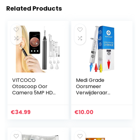
Related Products
VITCOCO
Medi Grade
Otoscoop Oor
Oorsmeer
Camera 5MP HD
Verwijderaar
Oorsmeerverwijde
Spuitkit met 3 x
ringsset
Dopjes met een
Oorreiniging 3 mm
Zachte, Viervoudig
€
34.99
€
10.00
Visuele Oorscope
Reinigende Straal
voor iPhone en
– Verbetert het…
Android