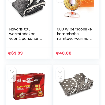
Navaris XXL
600 W persoonlijke
warmtedeken
keramische
voor 2 personen –
ruimteverwarmer,
Elektrische deken
kleine verwarming,
met 3 standen en
verwarmingsventil
timer –
ator, 30 * 39 cm, 12
€
69.99
€
40.00
Bovendeken – 180
* 15 inch…
x 130 cm…