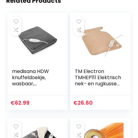
Related Products
medisana HDW
TM Electron
knuffeldoekje,
TMHEP111 Elektrisch
wasbaar,
nek- en rugkussen,
knuffeldoekje met
100 W, 3
automatische
temperatuurnivea
uitschakeling, 4
us, wasbaar, met
€
62.99
€
26.60
temperatuurnivea
automatische
us, 180 x 130 cm, 2…
uitschakeling…