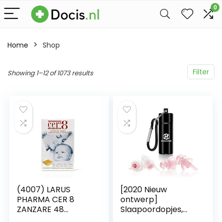
0
Home
Shop
Filter
Showing 1–12 of 1073 results
(4007) LARUS
[2020 Nieuw
PHARMA CER 8
ontwerp]
ZANZARE 48
Slaapoordopjes,
KUSCINETTI
Hearprotek 2 paar