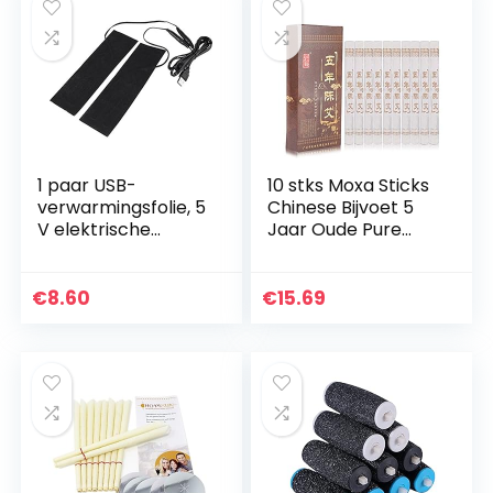
1 paar USB-
10 stks Moxa Sticks
verwarmingsfolie, 5
Chinese Bijvoet 5
V elektrische
Jaar Oude Pure
verwarmingsfolie-
Moxa Rolls Stick
verwarmingspads
Acupunctuur
voor het
Massage Chinese
€
8.60
€
15.69
verwarmen van de
Bijvoet Moxa voor…
voeten.