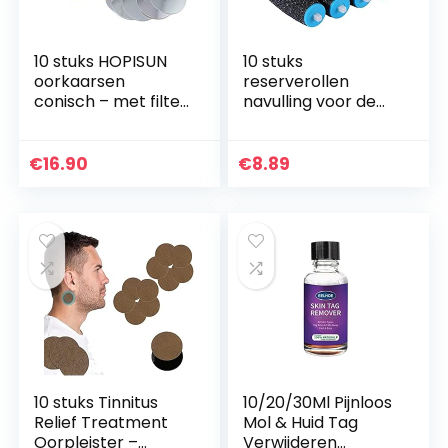
10 stuks HOPISUN
10 stuks
oorkaarsen
reserverollen
conisch – met filter
navulling voor de
en
elektrische
druppelbeschermi
eeltverwijderaar
ng
€
16.90
€
8.89
10 stuks Tinnitus
10/20/30Ml Pijnloos
Relief Treatment
Mol & Huid Tag
Oorpleister –
Verwijderen