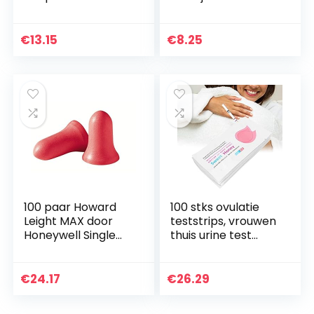
Tinnitus Patch,
Oplossing
gemakkelijk te
Verwijderen
gebruiken zonder
Wratten Zonder
€
13.15
€
8.25
bijwerkingen…
Littekens En
Weigeren Te
Herhalen…
100 paar Howard
100 stks ovulatie
Leight MAX door
teststrips, vrouwen
Honeywell Single
thuis urine test
Use Uncorded
detectie tool
SNR37dB
huishoudelijke links
teststrips voor
€
24.17
€
26.29
onmiskenbaar…