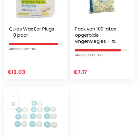
Quies Wax Ear Plugs
Pack van 100 latex
– 8 paar
opgerolde
vingerwiegjes – XL
Already Sold: 91%
Already Sold: 85%
€
12.03
€
7.17