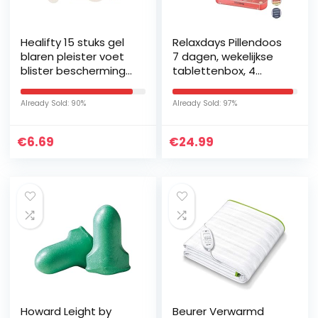
Healifty 15 stuks gel
Relaxdays Pillendoos
blaren pleister voet
7 dagen, wekelijkse
blister bescherming
tablettenbox, 4
pads voor hiel en
vakken, ‘s morgens, ‘s
bescherming huid
middags, ‘s avonds,
Already Sold: 90%
Already Sold: 97%
sneller genezende
pillendoos, wit/rood
wond
€
6.69
€
24.99
Howard Leight by
Beurer Verwarmd