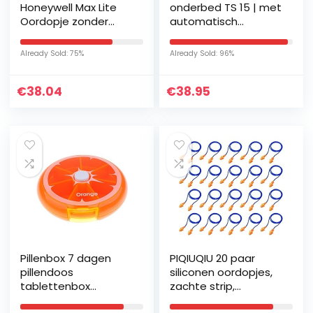
Honeywell Max Lite
onderbed TS 15 | met
Oordopje zonder
automatisch
snoer voor eenmalig
veiligheidssysteem
gebruik, SNR 34, 200
van zacht fleece en
Already Sold: 75%
Already Sold: 96%
paar
met 3
temperatuurniveaus…
€
38.04
€
38.95
Pillenbox 7 dagen
PIQIUQIU 20 paar
pillendoos
siliconen oordopjes,
tablettenbox
zachte strip,
medicijnbox voor
slaapoordopjes,