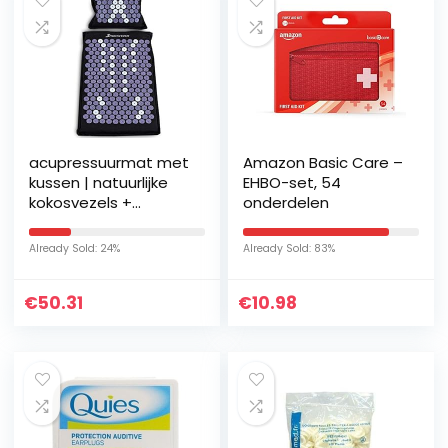
acupressuurmat met
Amazon Basic Care –
kussen | natuurlijke
EHBO-set, 54
kokosvezels +
onderdelen
boekweitkaf | incl.
stoelbevestiging &
Already Sold: 24%
Already Sold: 83%
draagfunctie |
grote…
€
50.31
€
10.98