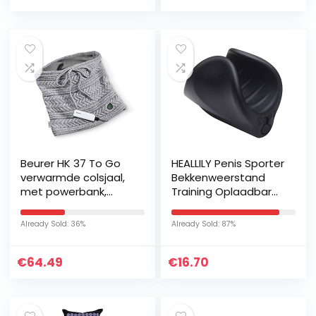
Beurer HK 37 To Go
HEALLILY Penis Sporter
verwarmde colsjaal,
Bekkenweerstand
met powerbank,
Training Oplaadbare
modieus en zorgt
Eikel Stimulator
onderweg voor de
Mannelijke
Already Sold: 36%
Already Sold: 87%
nodige warmte
Uithoudingsvermogen
Enhancer…
€
64.49
€
16.70