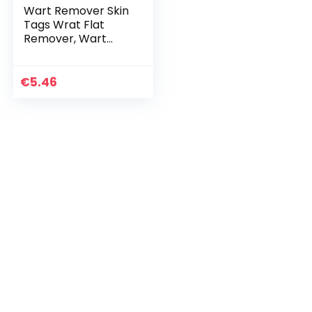
Wart Remover Skin
Tags Wrat Flat
Remover, Wart
Remover
Moisturizing Instant
Bememish
€
5.46
Removal Gel Mole
Remover voor het…