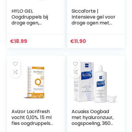
HYLO GEL
Siccaforte |
Oogdruppels bij
Intensieve gel voor
droge ogen,
droge ogen met
langdurig met
carbomeer | Glad,
hyaluronzuur, 10 ml
bevochtigend en
helend voor frisse
€
18.99
€
11.90
ogen | Kalmeert…
Avizor Lacrifresh
Acuaiss Oogbad
vocht 0,10%. 15 ml
met hyaluronzuur,
fles oogdruppels
oogspoeling, 360
ter verlichting van
ml (360 ml)