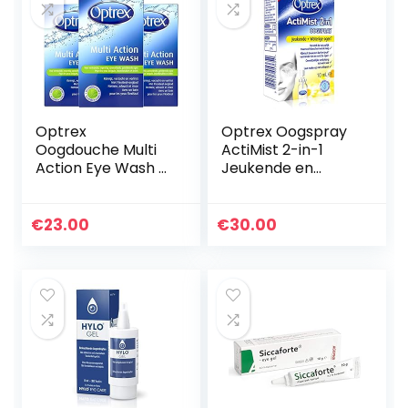
Optrex
Optrex Oogspray
Oogdouche Multi
ActiMist 2-in-1
Action Eye Wash –
Jeukende en
100ml x3
Waterige Ogen –
10 ml
€
23.00
€
30.00