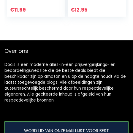
symptomen van
oogirritatie.
€
11.99
€
12.95
Over ons
Docis is een moderne alles-in-één prijsvergelijkings- en
beoordelingswebsite die de beste deals biedt die
beschikbaar zijn op amazon en u op de hoogte houdt via de
laatst toegevoegde blogs. Alle afbeeldingen zijn
auteursrechtelijk beschermd door hun respectievelijke
eigenaren. Alle geciteerde inhoud is afgeleid van hun
respectievelijke bronnen.
WORD LID VAN ONZE MAILLIJST VOOR BEST