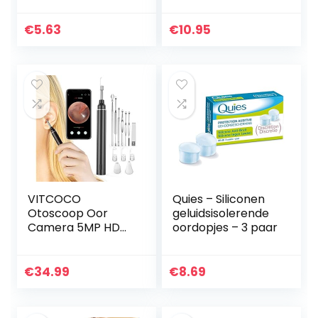
paia
€
5.63
€
10.95
VITCOCO
Quies – Siliconen
Otoscoop Oor
geluidsisolerende
Camera 5MP HD
oordopjes – 3 paar
Oorsmeerverwijde
ringsset
Oorreiniging 3 mm
€
34.99
€
8.69
Visuele Oorscope
voor iPhone en
Android