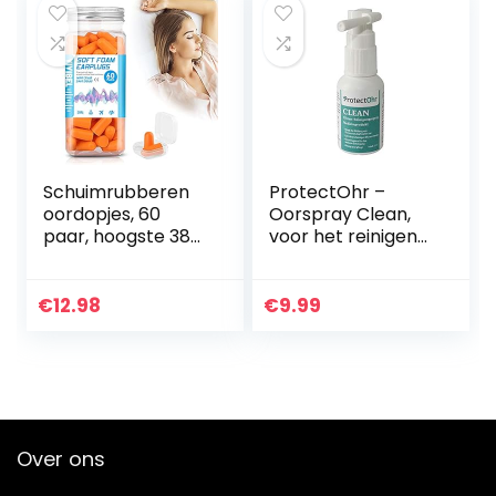
Schuimrubberen
ProtectOhr –
oordopjes, 60
Oorspray Clean,
paar, hoogste 38
voor het reinigen
dB, SNR oordopjes,
van de oren,
slaapstoppers,
voorkomt de
gehoorbeschermi
vorming van
€
12.98
€
9.99
ng, zachte
oordopjes, lost
oordopjes voor…
overtollig
oorsmeer…
Over ons