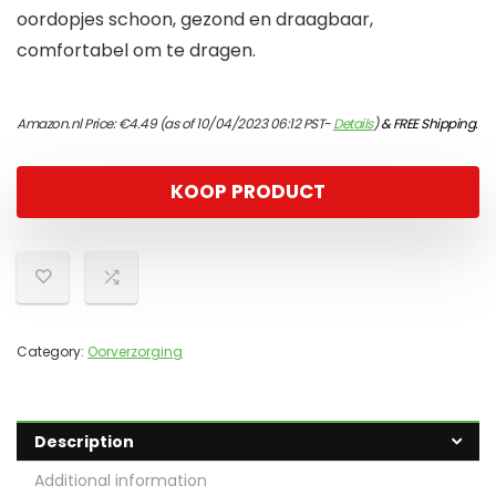
oordopjes schoon, gezond en draagbaar,
comfortabel om te dragen.
Amazon.nl Price:
€
4.49
(as of 10/04/2023 06:12 PST-
Details
)
&
FREE Shipping
.
KOOP PRODUCT
Category:
Oorverzorging
Description
Additional information