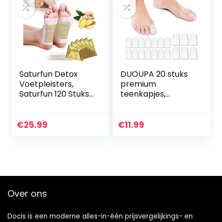
Toe Sliders Flip
Flops
Saturfun Detox
DUOUPA 20 stuks
Voetpleisters,
premium
Saturfun 120 Stuks
teenkapjes,
Voetpleisters
teenbeschermers,
Professionele
teenbescherming
Antistressverlichti
tegen
€
25.99
€
11.99
ng | Verlichting
blarenvorming en
van…
eeltplekken…
Over ons
Docis is een moderne alles-in-één prijsvergelijkings- en