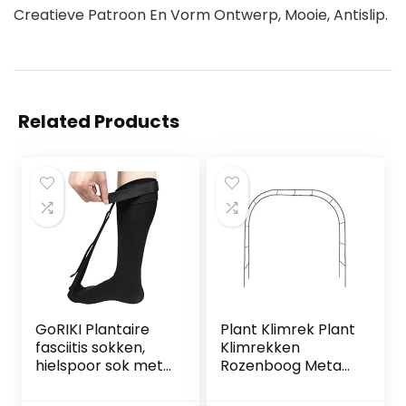
Creatieve Patroon En Vorm Ontwerp, Mooie, Antislip.
Related Products
GoRIKI Plantaire
Plant Klimrek Plant
fasciitis sokken,
Klimrekken
hielspoor sok met
Rozenboog Metaal
draad plantaire
Klimrek Voor
fasciitis voor
Planten Tuinboog