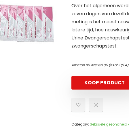
Over het algemeen wordt 
zeven dagen van dezelfde
meting is het meest nauw
latere tijd, hoe nauwkeur
Urine Zwangerschapstest 
zwangerschapstest.
Amazon.nl Price:
€
9.89
(as of 10/04
KOOP PRODUCT
Category:
Seksuele gezondheid 