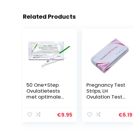
Related Products
50 One+Step
Pregnancy Test
Ovulatietests
Strips, LH
met optimale
Ovulation Test-
gevoeligheid
Ovulation
Predictor
Women Early
€
9.95
€
6.19
Pregnancy
Detection – 10
stuks