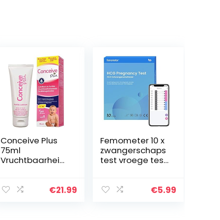
Conceive Plus
Femometer 10 x
75ml
zwangerschaps
Vruchtbaarheid
test vroege test
smiddel
25 miu/ml
optimale
gevoeligheid
€
21.99
€
5.99