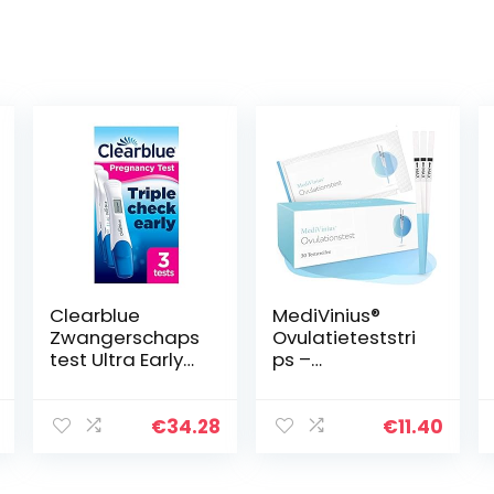
Clearblue
MediVinius®
Zwangerschaps
Ovulatieteststri
test Ultra Early
ps –
Triple Check, set
vruchtbaarheids
met 3 tests
test voor
vrouwen –
€
34.28
€
11.40
ijsdrukteststrips
– praktische
ijsdrukmeter…