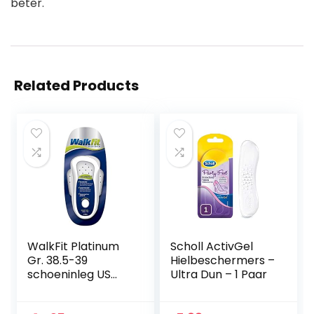
beter.
Related Products
WalkFit Platinum
Scholl ActivGel
Gr. 38.5-39
Hielbeschermers –
schoeninleg US
Ultra Dun – 1 Paar
maat F8-8.5 / M7-
7.5