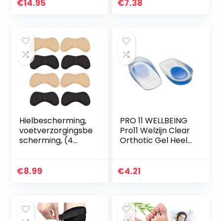
€
14.95
€
7.38
Hielbescherming,
PRO 11 WELLBEING
voetverzorgingsbe
Pro11 Welzijn Clear
scherming, (4
Orthotic Gel Heel
paar),
Cups voor de
schoeninlegzolen
behandeling van
voor dames of
hielspoor (7,5-12,
€
8.99
€
4.21
heren, hielkussen,
Blauw)
zelfklevend…