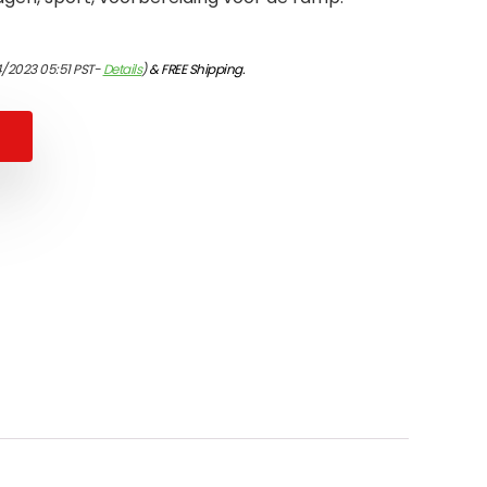
4/2023 05:51 PST-
Details
)
&
FREE Shipping
.