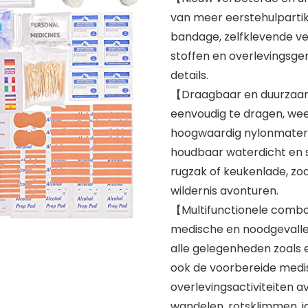
van meer eerstehulparti
bandage, zelfklevende v
stoffen en overlevingsge
details.
【Draagbaar en duurzaam 
eenvoudig te dragen, weeg
hoogwaardig nylonmateriaa
houdbaar waterdicht en sc
rugzak of keukenlade, zoda
wildernis avonturen.
【Multifunctionele combo 
medische en noodgevallen
alle gelegenheden zoals e
ook de voorbereide medis
overlevingsactiviteiten a
wandelen, rotsklimmen, j