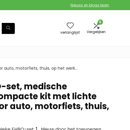
Nieuws en blogs lezen
0
Vergelijken
verlanglijst
 auto, motorfiets, thuis, op het werk…
-set, medische
ompacte kit met lichte
r auto, motorfiets, thuis,
nieke EHBO-set 】 Nieuw door het toevoegen