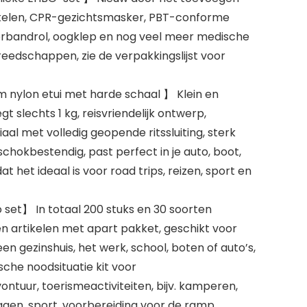
kelen, CPR-gezichtsmasker, PBT-conforme
erbandrol, oogklep en nog veel meer medische
reedschappen, zie de verpakkingslijst voor
nylon etui met harde schaal 】 Klein en
t slechts 1 kg, reisvriendelijk ontwerp,
l met volledig geopende ritssluiting, sterk
hokbestendig, past perfect in je auto, boot,
t het ideaal is voor road trips, reizen, sport en
set】 In totaal 200 stuks en 30 soorten
 artikelen met apart pakket, geschikt voor
en gezinshuis, het werk, school, boten of auto’s,
che noodsituatie kit voor
vontuur, toerismeactiviteiten, bijv. kamperen,
agen, sport, voorbereiding voor de ramp.