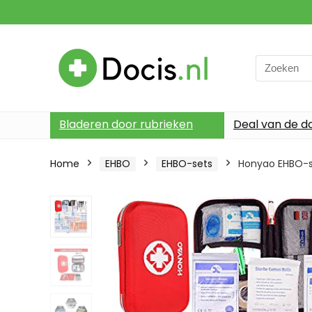
Search
for:
Bladeren door rubrieken
Deal van de d
Home
EHBO
EHBO-sets
Honyao EHBO-se