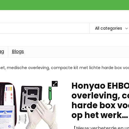
All categories
ag
Blogs
t, medische overleving, compacte kit met lichte harde box voor
Honyao EHBO
overleving, c
harde box voo
op het werk…
【Nieuw verbeterde en u