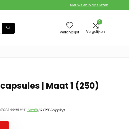
Nieuws en blogs lezen
0
Vergelijken
verlanglijst
capsules | Maat 1 (250)
/2023 06:05 PST-
Details
)
&
FREE Shipping
.