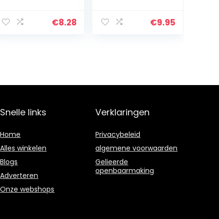
mini-capsule,
1 (250)
pillendoos,
metalen
€
8.28
€
9.95
pillendoos,
tablettenbox,
sleutelhanger…
Snelle links
Verklaringen
Home
Privacybeleid
Alles winkelen
algemene voorwaarden
Blogs
Gelieerde
openbaarmaking
Adverteren
Onze webshops