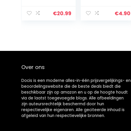
Meerdere
Pillendoosje
Tabletten tot
een Fijn Poeder
€
20.99
€
4.90
– Metalen
Medicijnmolen –
Tablet…
Over ons
Docis is een moderne alles-in-één prijsvergelijkings- en
beoordelingswebsite die de beste deals biedt die
beschikbaar zijn op amazon en u op de hoogte houdt
via de laatst toegevoegde blogs. Alle afbeeldingen
zijn auteursrechtelijk beschermd door hun
respectievelijke eigenaren. Alle geciteerde inhoud is
afgeleid van hun respectievelijke bronnen.