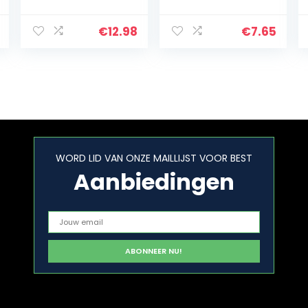
rechtstreeks uit
tablettensnijder,
de VS! !
thuis, onderweg,
wekelijkse
€
12.98
€
7.65
pillendoos,
transparant/zw
art
WORD LID VAN ONZE MAILLIJST VOOR BEST
Aanbiedingen