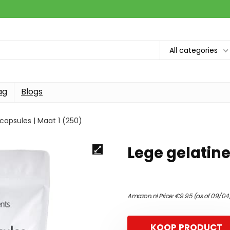
All categories
ag
Blogs
capsules | Maat 1 (250)
Lege gelatine
Amazon.nl Price:
€
9.95
(as of 09/04
KOOP PRODUCT