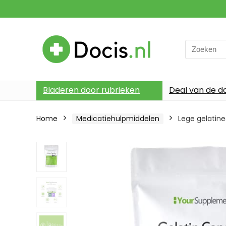
Search
for:
Bladeren door rubrieken
Deal van de d
Home
Medicatiehulpmiddelen
Lege gelatine