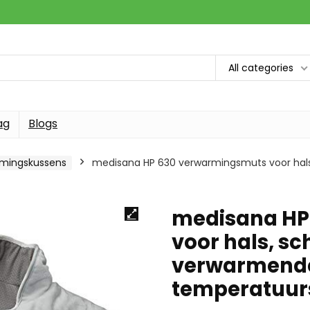
All categories
ag
Blogs
mingskussens
medisana HP 630 verwarmingsmuts voor hals
medisana HP
voor hals, sc
verwarmende
temperatuur