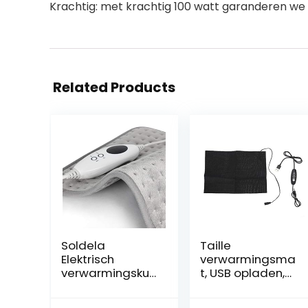
Krachtig: met krachtig 100 watt garanderen we
Related Products
Soldela
Taille
Elektrisch
verwarmingsma
verwarmingskus
t, USB opladen,
sen van
gewassen
microvezel
lichtgewicht