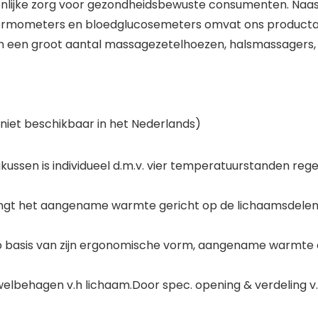
oonlijke zorg voor gezondheidsbewuste consumenten. Naa
hermometers en bloedglucosemeters omvat ons producta
en een groot aantal massagezetelhoezen, halsmassagers,
k niet beschikbaar in het Nederlands)
ussen is individueel d.m.v. vier temperatuurstanden rege
gt het aangename warmte gericht op de lichaamsdelen s
p basis van zijn ergonomische vorm, aangename warmte o
lbehagen v.h lichaam.Door spec. opening & verdeling 