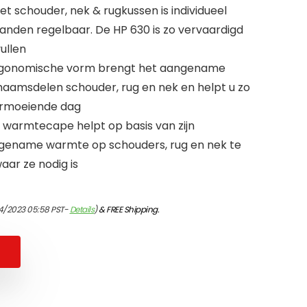
t schouder, nek & rugkussen is individueel
tanden regelbaar. De HP 630 is zo vervaardigd
ullen
ergonomische vorm brengt het aangename
haamsdelen schouder, rug en nek en helpt u zo
ermoeiende dag
e warmtecape helpt op basis van zijn
gename warmte op schouders, rug en nek te
aar ze nodig is
4/2023 05:58 PST-
Details
)
&
FREE Shipping
.