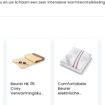
 u en uw lichaam een zeer intensieve warmteontwikkeling
Beurer HK 115
Comfortabele
Cosy
Beurer
Verwarmingskus
elektrische
sen, met
onderdeken
Snelverwarming,
UB 90, soepele