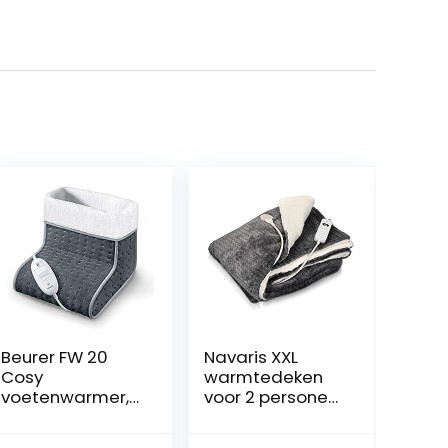
Beurer FW 20
Navaris XXL
Cosy
warmtedeken
voetenwarmer,
voor 2 personen
elektrische
– Elektrische
voetverwarming
deken met 3