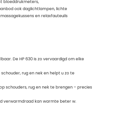
st bloeddrukmeters,
anbod ook daglichtlampen, lichte
 massagekussens en relaxfauteuils
lbaar. De HP 630 is zo vervaardigd om elke
chouder, rug en nek en helpt u zo te
p schouders, rug en nek te brengen – precies
v.d verwarmdraad kan warmte beter w.