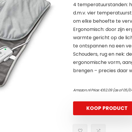
4 temperatuurstanden: he
d.m.v. vier temperatuurs
om elke behoefte te verv
Ergonomisch: door zijn 
warmte gericht op de lic
te ontspannen na een v
Schouders, rug en nek: d
ergonomische vorm, aan
brengen – precies daar w
Amazon.nl Price:
€
62.09
(as of 05/0
KOOP PRODUCT