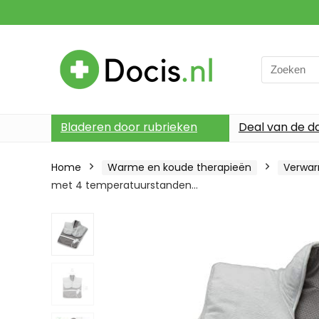
Search
for:
Bladeren door rubrieken
Deal van de d
Home
Warme en koude therapieën
Verwar
met 4 temperatuurstanden…