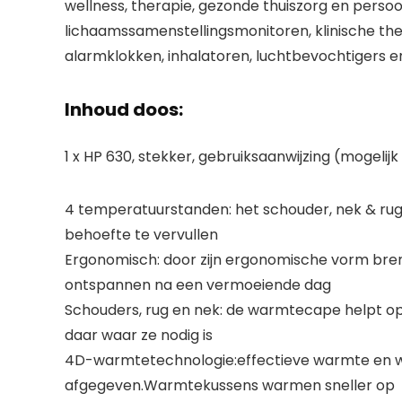
wellness, therapie, gezonde thuiszorg en pers
lichaamssamenstellingsmonitoren, klinische t
alarmklokken, inhalatoren, luchtbevochtigers 
Inhoud doos:
1 x HP 630, stekker, gebruiksaanwijzing (mogelij
4 temperatuurstanden: het schouder, nek & rugk
behoefte te vervullen
Ergonomisch: door zijn ergonomische vorm bren
ontspannen na een vermoeiende dag
Schouders, rug en nek: de warmtecape helpt o
daar waar ze nodig is
4D-warmtetechnologie:effectieve warmte en we
afgegeven.Warmtekussens warmen sneller op